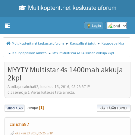
Multikopterit.net keskusteluforum
Toggle navigation
Log in
Sign up
Multikopterit.net keskusteluforum
Kaupalliset jutut
Kauppapaikka
►
►
Kauppapaikan arkisto
MYYTY Multistar 4s 1400mah akkuja 2kpl
►
►
MYYTY Multistar 4s 1400mah akkuja
2kpl
Aloittaja calicha92, lokakuu 13, 2016, 05:25:57 IP
0 Jäsenet ja 1 Vieras katselee tätä aihetta.
Sivuja
1
SIIRRY ALAS
KÄYTTÄJÄN TOIMET
calicha92
lokakuu 13, 2016, 05:25:57 IP