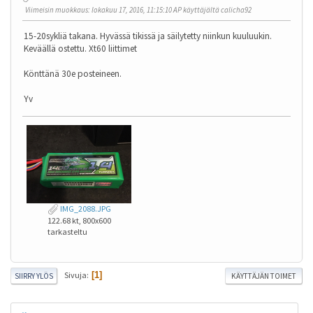
Viimeisin muokkaus
: lokakuu 17, 2016, 11:15:10 AP käyttäjältä calicha92
15-20sykliä takana. Hyvässä tikissä ja säilytetty niinkun kuuluukin.
Keväällä ostettu. Xt60 liittimet
Könttänä 30e posteineen.
Yv
IMG_2088.JPG
122.68 kt, 800x600
tarkasteltu
Sivuja
1
SIIRRY YLÖS
KÄYTTÄJÄN TOIMET