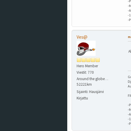
-P
-M
-A
-
-
Ves@
ma
A
Hero Member
Viestit: 770
G
Around the globe . .
Dj
52221km
A
Sijainti: Hausjärvi
F
Kirjattu
-P
-M
-A
-
-