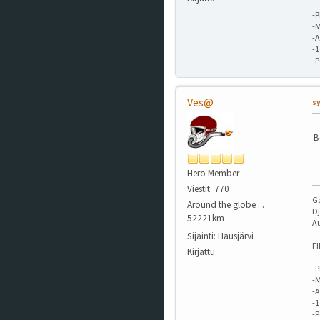
-P
-M
-A
-
-
Ves@
sy
B
Hero Member
Viestit: 770
G
Around the globe . .
Dj
52221km
A
Sijainti: Hausjärvi
F
Kirjattu
-P
-M
-A
-
-