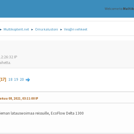
Welcome to
Multi
Multikopterit.net
Oma kalustoni
Ves@n vehkeet
►
►
►
12:26:32 IP
aihetta.
18
19
20
17
okuu 08, 2021, 03:11:00 IP
ieman latauswoimaa reissuille, EcoFlow Delta 1300