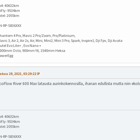
o4: 40632km
iFly: 9534km
utel: 2055km
IN-RP-5836XXX
hantom 4 Pro, Mavic 2 Pro/Zoom, Pro/Platinium,
avic 3, Air 2, Air 2s, Air, Mini, Mini2, Mini 3 Pro, Spark, Inspire1, Dji Fpv, Dji Avata
utel Evo Lite+ , Evo Nano +
1000mm Octo, 900mm Y6, 1540mm Heksa
PowerEgg
okuu 29, 2021, 03:29:22 IP
coFlow River 600 Max latausta aurinkokennosilla, ihanan edullista mutta niin eko
o4: 40632km
iFly: 9534km
utel: 2055km
IN-RP-5836XXX