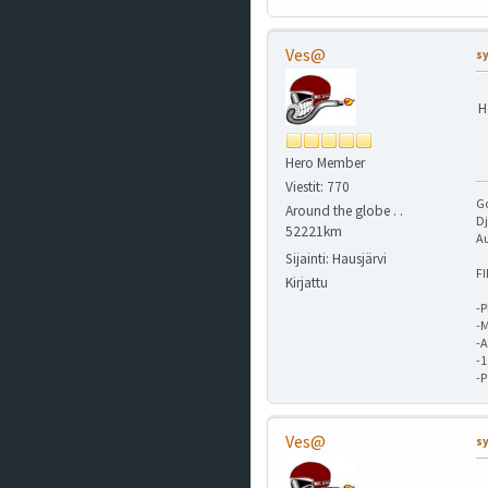
Ves@
sy
H
Hero Member
Viestit: 770
G
Around the globe . .
Dj
52221km
A
Sijainti: Hausjärvi
F
Kirjattu
-P
-M
-A
-
-
Ves@
sy