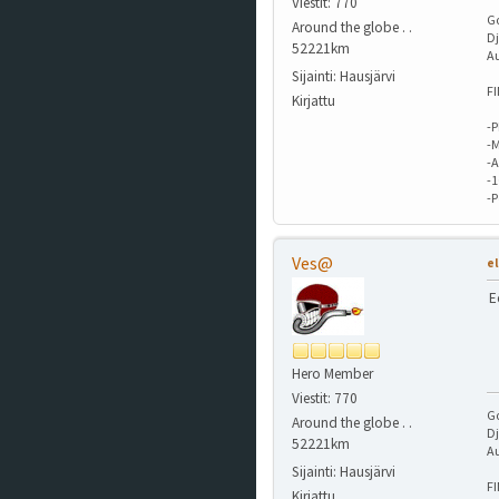
Viestit: 770
G
Around the globe . .
Dj
52221km
A
Sijainti: Hausjärvi
F
Kirjattu
-P
-M
-A
-
-
Ves@
el
E
Hero Member
Viestit: 770
G
Around the globe . .
Dj
52221km
A
Sijainti: Hausjärvi
F
Kirjattu