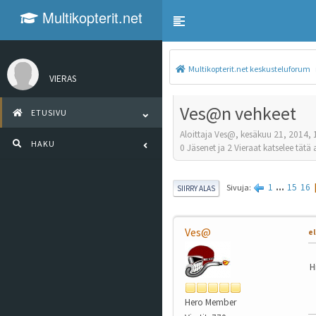
Multikopterit.net
Toggle navigation
keskusteluforum
Multikopterit.net keskusteluforum
VIERAS
Ves@n vehkeet
ETUSIVU
Aloittaja Ves@, kesäkuu 21, 2014, 
HAKU
0 Jäsenet ja 2 Vieraat katselee tätä 
1
...
15
16
Sivuja
SIIRRY ALAS
Ves@
el
H
Hero Member