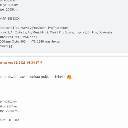
o4: 40632km
iFly: 9534km
utel: 2055km
IN-RP-5836XXX
hantom 4 Pro, Mavic 2 Pro/Zoom, Pro/Platinium,
avic 3, Air 2, Air 2s, Air, Mini, Mini2, Mini 3 Pro, Spark, Inspire1, Dji Fpv, Dji Avata
utel Evo Lite+ , Evo Nano +
1000mm Octo, 900mm Y6, 1540mm Heksa
PowerEgg
rraskuu 01, 2021, 05:34:17 IP
otain usvan- savunpaskaa pukkaa etelästä
o4: 40632km
iFly: 9534km
utel: 2055km
IN-RP-5836XXX