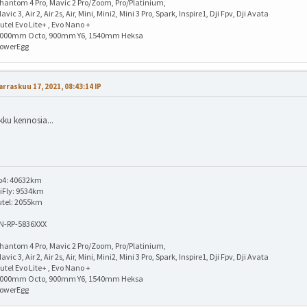
hantom 4 Pro, Mavic 2 Pro/Zoom, Pro/Platinium,
avic 3, Air 2, Air 2s, Air, Mini, Mini2, Mini 3 Pro, Spark, Inspire1, Dji Fpv, Dji Avata
utel Evo Lite+ , Evo Nano +
1000mm Octo, 900mm Y6, 1540mm Heksa
PowerEgg
rraskuu 17, 2021, 08:43:14 IP
kku kennosia...
o4: 40632km
iFly: 9534km
utel: 2055km
IN-RP-5836XXX
hantom 4 Pro, Mavic 2 Pro/Zoom, Pro/Platinium,
avic 3, Air 2, Air 2s, Air, Mini, Mini2, Mini 3 Pro, Spark, Inspire1, Dji Fpv, Dji Avata
utel Evo Lite+ , Evo Nano +
1000mm Octo, 900mm Y6, 1540mm Heksa
PowerEgg