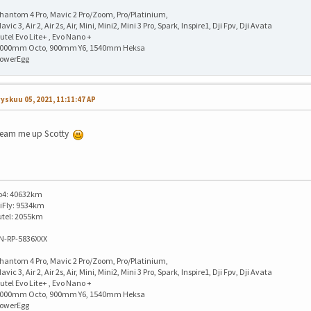
hantom 4 Pro, Mavic 2 Pro/Zoom, Pro/Platinium,
avic 3, Air 2, Air 2s, Air, Mini, Mini2, Mini 3 Pro, Spark, Inspire1, Dji Fpv, Dji Avata
utel Evo Lite+ , Evo Nano +
1000mm Octo, 900mm Y6, 1540mm Heksa
PowerEgg
yskuu 05, 2021, 11:11:47 AP
eam me up Scotty
o4: 40632km
iFly: 9534km
utel: 2055km
IN-RP-5836XXX
hantom 4 Pro, Mavic 2 Pro/Zoom, Pro/Platinium,
avic 3, Air 2, Air 2s, Air, Mini, Mini2, Mini 3 Pro, Spark, Inspire1, Dji Fpv, Dji Avata
utel Evo Lite+ , Evo Nano +
1000mm Octo, 900mm Y6, 1540mm Heksa
PowerEgg