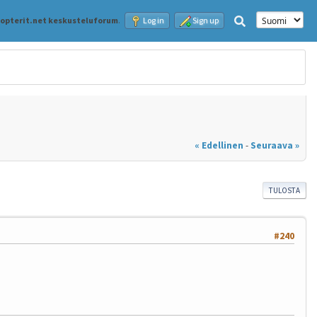
kopterit.net keskusteluforum
.
Log in
Sign up
« Edellinen
-
Seuraava »
TULOSTA
#240