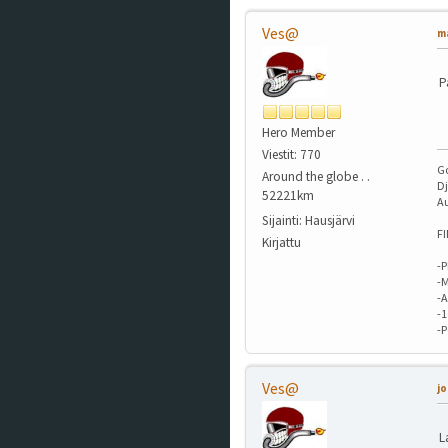
Ves@
ma
P
Hero Member
Viestit: 770
G
Around the globe . .
Dj
52221km
A
Sijainti: Hausjärvi
F
Kirjattu
-P
-M
-A
-
-
Ves@
jo
L