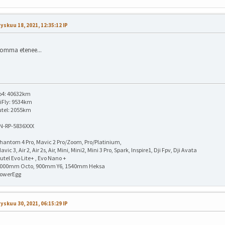
yskuu 18, 2021, 12:35:12 IP
omma etenee...
o4: 40632km
iFly: 9534km
utel: 2055km
IN-RP-5836XXX
hantom 4 Pro, Mavic 2 Pro/Zoom, Pro/Platinium,
avic 3, Air 2, Air 2s, Air, Mini, Mini2, Mini 3 Pro, Spark, Inspire1, Dji Fpv, Dji Avata
utel Evo Lite+ , Evo Nano +
1000mm Octo, 900mm Y6, 1540mm Heksa
PowerEgg
yskuu 30, 2021, 06:15:29 IP