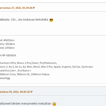
rraskuu 27, 2021, 01:29:26 IP
akkasta -10c , siis mukavaa lentokeliä
o4: 40632km
iFly: 9534km
utel: 2055km
IN-RP-5836XXX
hantom 4 Pro, Mavic 2 Pro/Zoom, Pro/Platinium,
avic 3, Air 2, Air 2s, Air, Mini, Mini2, Mini 3 Pro, Spark, Inspire1, Dji Fpv, Dji Avata
utel Evo Lite+ , Evo Nano +
1000mm Octo, 900mm Y6, 1540mm Heksa
PowerEgg
ulukuu 03, 2021, 06:35:25 IP
aittaneet tehden mersumerkin metsähän