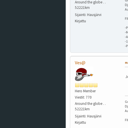
G
Around the globe . .
Dj
52221km
A
Sijainti: Hausjärvi
F
Kirjattu
-P
-M
-A
-
-
Ves@
ma
J
Hero Member
Viestit: 770
G
Around the globe . .
Dj
52221km
A
Sijainti: Hausjärvi
F
Kirjattu