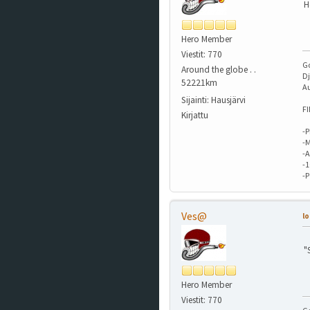
H
Hero Member
Viestit: 770
G
Around the globe . .
Dj
52221km
A
Sijainti: Hausjärvi
F
Kirjattu
-P
-M
-A
-
-
Ves@
lo
"
Hero Member
Viestit: 770