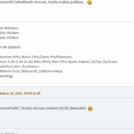
orisontti taiteellisesti vinossa, mutta ruskaa pukkaa...
o4: 40632km
iFly: 9534km
utel: 2055km
IN-RP-5836XXX
hantom 4 Pro, Mavic 2 Pro/Zoom, Pro/Platinium,
avic 3, Air 2, Air 2s, Air, Mini, Mini2, Mini 3 Pro, Spark, Inspire1, Dji Fpv, Dji Avata
utel Evo Lite+ , Evo Nano +
1000mm Octo, 900mm Y6, 1540mm Heksa
PowerEgg
kakuu 23, 2021, 10:36:21 AP
Sininenhetki", kivasti vinossa niinkuin Dji:llä yleensäkin