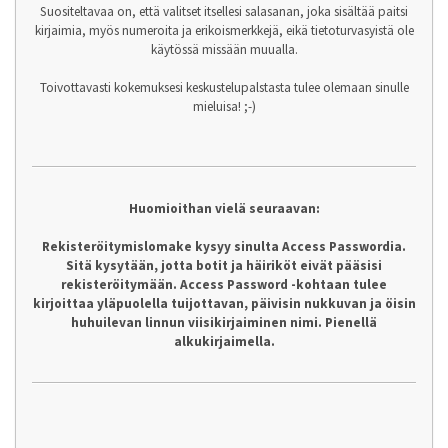
Suositeltavaa on, että valitset itsellesi salasanan, joka sisältää paitsi
kirjaimia, myös numeroita ja erikoismerkkejä, eikä tietoturvasyistä ole
käytössä missään muualla.
Toivottavasti kokemuksesi keskustelupalstasta tulee olemaan sinulle
mieluisa! ;-)
Huomioithan vielä seuraavan:
Rekisteröitymislomake kysyy sinulta Access Passwordia.
Sitä kysytään, jotta botit ja häiriköt eivät pääsisi
rekisteröitymään. Access Password -kohtaan tulee
kirjoittaa yläpuolella tuijottavan, päivisin nukkuvan ja öisin
huhuilevan linnun viisikirjaiminen nimi. Pienellä
alkukirjaimella.