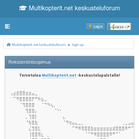
Multikopterit.net keskusteluforum
Toggle navigation
Log in
Sign up
Multikopterit.net keskusteluforum
Sign up
►
Rekisteröintisopimus
Tervetuloa
Multikopterit.net
-keskustelupalstalle!
⢠⣴⣾⣿⣿⣶⣶⣤⣀⠀⠀⠀⠀⠀⠀⠀⠀⠀⠀⠀⠀⠀⠀⠀⠀⠀⠀⠀⠀⠀⠀⠀⠀⠀⠀⠀⠀⠀⠀⠀⠀
⠀⠉⠻⣿⣿⣿⣿⡟⠛⠷⣦⣀⠀⠀⠀⠀⠀⠀⠀⠀⠀⠀⠀⠀⠀⠀⠀⠀⠀⠀⠀⠀⠀⠀⠀⠀⠀⠀⠀⠀⠀
⠀⠀⠀⠈⢻⣿⣿⣿⠀⠀⠈⠙⠳⢦⡀⠀⠀⠀⠀⠀⠀⠀⠀⠀⠀⠀⠀⠀⠀⠀⠀⠀⠀⠀⠀⠀⠀⠀⠀⠀⠀
⠀⠀⠀⠀⠀⢻⣿⣿⡄⠀⠀⠀⠀⠀⠈⠑⠂⠀⠀⠀⠀⠀⠀⠀⠀⠀⠀⠀⠀⠀⠀⠀⠀⠀⠀⠀⠀⠀⠀⠀⠀
⠀⠀⠀⠀⠀⡀⢹⣿⡇⠀⠀⠀⠀⠀⠀⠀⠀⣄⠀⠀⠀⠀⠀⠀⠀⠀⠀⠀⠀⠀⠀⠀⠀⠀⠀⠀⠀⠀⠀⠀⠀
⠀⠀⠀⠀⠀⠘⢷⣿⣷⠀⠀⠀⠀⠀⠀⠀⠀⠈⠻⢶⣤⣄⣀⡀⠀⠀⠀⠀⠀⠀⠀⠀⠀⠀⠀⠀⢀⣀⣠⣤⡶
⠀⠀⠀⠀⠀⠀⣌⣻⣿⣇⠀⠀⠀⠀⠀⠀⠀⠀⠀⠀⠉⠛⠿⢿⣿⣿⣷⣶⣶⣶⣶⣶⣶⣾⣿⣿⣿⠿⠛⠉⠀
⠀⠀⠀⠀⠀⠀⢸⣿⣿⢿⣆⠀⡀⠀⠀⠀⠀⠀⠀⠀⠀⠀⠀⠀⠈⠉⠛⠿⣿⣿⣿⣿⠿⠛⠉⠁⠀⠀⠀⠀⠀