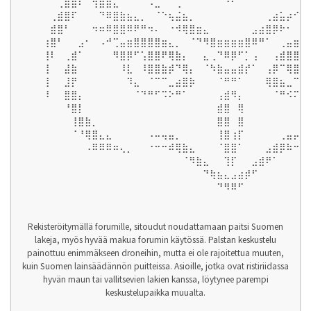
⠀⠀⠀⠀⠀⢀⣾⣿⠏⠀⢻⣷⣿⣄⠀⠀⠀⠀⠠⣀⠀⠀⢀⠀⠀⠀⠀⠀⠀⠙⠋⠀⠀⠀⠀⠀⠀⠀⠀⠀⢀
⠀⠀⠀⠀⢀⣾⣿⠏⠀⠀⠀⠙⠿⣿⣷⣦⣄⡀⠀⠈⠑⢦⣬⣦⡀⠀⠀⠀⠀⠀⠀⠀⠀⠀⠀⢀⣴⣥⡴⠊⠁
⠀⠀⠀⠀⣾⣿⠃⠀⠀⠀⠲⠶⠿⣿⣿⠿⠟⠛⠲⠄⠀⠐⠺⢿⣿⣶⣄⠀⠀⠀⠀⠀⠀⣠⣴⣿⡿⠗⠂⠀⠠
⠀⠀⠀⢰⣿⠃⠀⠀⣠⠂⠀⠠⠚⢉⣤⣶⣿⣿⣿⣿⣶⣄⡀⠀⠈⠙⠻⣿⣶⣶⣶⣶⣿⠿⠛⠁⠀⢀⣤⣶⣿
⠀⠀⠀⢸⠇⠀⢀⣾⠁⠀⠀⠀⠀⠻⣿⡿⠋⢡⣿⣿⠟⢿⣷⡄⠀⠀⣄⢀⠙⠿⡿⠋⡁⢠⠀⠀⢠⣾⣿⣿⡿
⠀⠀⠀⢸⠀⠀⣼⣷⠀⠀⠀⠀⠀⠀⠸⣇⠀⠸⣿⣿⣷⡾⠙⢿⡄⠀⠈⠳⣷⣤⣤⣾⡞⠁⠀⢠⡿⠉⢿⣿⣿
⠀⠀⠀⢸⠀⠀⣸⡟⠀⠀⠀⠀⠀⠀⠀⠹⣄⠀⠈⠉⠉⣀⣴⣿⡷⠀⠀⠀⠈⠛⠛⠁⠀⠀⠀⢿⣿⣦⣀⠉⠉
⠀⠀⠀⠸⠀⠀⣿⣿⡄⠀⠀⠀⠀⠀⠀⠀⠈⠙⠛⠋⠩⠕⠛⠁⠀⠀⠀⠀⢠⣾⠻⡄⠀⠀⠀⠀⠈⠛⠪⠍⠛
⠀⠀⠀⠀⠀⠀⠘⣿⡇⠀⠀⠀⠀⠀⠀⠀⠀⠀⠀⠀⠀⠀⠀⠀⠀⠀⠀⠀⣾⣿⠀⢿⠀⠀⠀⠀⠀⠀⠀⠀⠀
⠀⠀⠀⠀⠀⠀⠀⢸⣿⣷⡀⠀⠀⠀⠀⠀⠀⠀⠀⠀⠀⠀⠀⠀⠀⠀⠀⠀⣿⣿⠀⣿⠀⠀⠀⠀⠀⠀⠀⠀⠀
⠀⠀⠀⠀⠀⠀⠀⠈⠘⢿⣿⣄⣄⠀⠀⠀⠀⠀⠠⠤⢤⣤⡀⠀⠀⠀⠀⠀⢸⣿⢰⡏⠀⠀⠀⠀⠀⢀⣤⡤⠤
⠀⠀⠀⠀⠀⠀⠀⠀⠀⠠⠿⠿⠿⠶⢄⡀⠀⠀⠐⠒⠒⠾⢿⣷⣄⠀⠀⠀⠈⣿⣿⠁⠀⠀⠀⣠⣾⡿⠷⠒⠒
⠀⠀⠀⠀⠀⠀⠀⠀⠀⠀⠀⠀⠀⠀⠀⠀⠀⠀⠀⠀⠀⠀⠀⠈⠻⣷⣄⠀⠀⢹⡏⠀⠀⣠⣾⠟⠁⠀⠀⠀⠀
⠀⠀⠀⠀⠀⠀⠀⠀⠀⠀⠀⠀⠀⠀⠀⠀⠀⠀⠀⠀⠀⠀⠀⠀⠀⠀⠙⢷⣦⣄⣠⣴⡾⠋⠀⠀⠀⠀⠀⠀⠀
⠀⠀⠀⠀⠀⠀⠀⠀⠀⠀⠀⠀⠀⠀⠀⠀⠀⠀⠀⠀⠀⠀⠀⠀⠀⠀⠀⠀⠙⠻⠿⠋⠀⠀⠀⠀⠀⠀⠀⠀⠀
Rekisteröitymällä forumille, sitoudut noudattamaan paitsi Suomen
lakeja, myös hyvää makua forumin käytössä. Palstan keskustelu
painottuu enimmäkseen droneihin, mutta ei ole rajoitettua muuten,
kuin Suomen lainsäädännön puitteissa. Asioille, jotka ovat ristiriidassa
hyvän maun tai vallitsevien lakien kanssa, löytynee parempi
keskustelupaikka muualta.