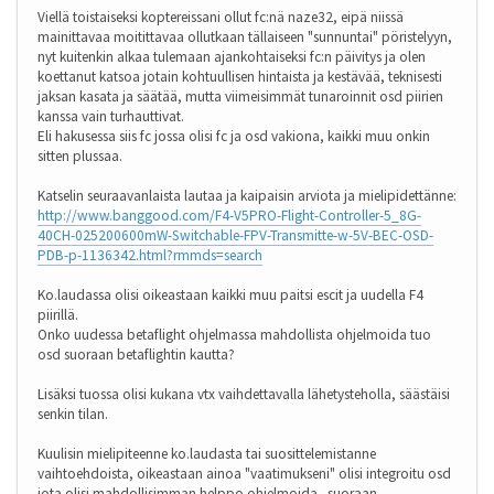
Viellä toistaiseksi koptereissani ollut fc:nä naze32, eipä niissä
mainittavaa moitittavaa ollutkaan tällaiseen "sunnuntai" pöristelyyn,
nyt kuitenkin alkaa tulemaan ajankohtaiseksi fc:n päivitys ja olen
koettanut katsoa jotain kohtuullisen hintaista ja kestävää, teknisesti
jaksan kasata ja säätää, mutta viimeisimmät tunaroinnit osd piirien
kanssa vain turhauttivat.
Eli hakusessa siis fc jossa olisi fc ja osd vakiona, kaikki muu onkin
sitten plussaa.
Katselin seuraavanlaista lautaa ja kaipaisin arviota ja mielipidettänne:
http://www.banggood.com/F4-V5PRO-Flight-Controller-5_8G-
40CH-025200600mW-Switchable-FPV-Transmitte-w-5V-BEC-OSD-
PDB-p-1136342.html?rmmds=search
Ko.laudassa olisi oikeastaan kaikki muu paitsi escit ja uudella F4
piirillä.
Onko uudessa betaflight ohjelmassa mahdollista ohjelmoida tuo
osd suoraan betaflightin kautta?
Lisäksi tuossa olisi kukana vtx vaihdettavalla lähetysteholla, säästäisi
senkin tilan.
Kuulisin mielipiteenne ko.laudasta tai suosittelemistanne
vaihtoehdoista, oikeastaan ainoa "vaatimukseni" olisi integroitu osd
jota olisi mahdollisimman helppo ohjelmoida...suoraan