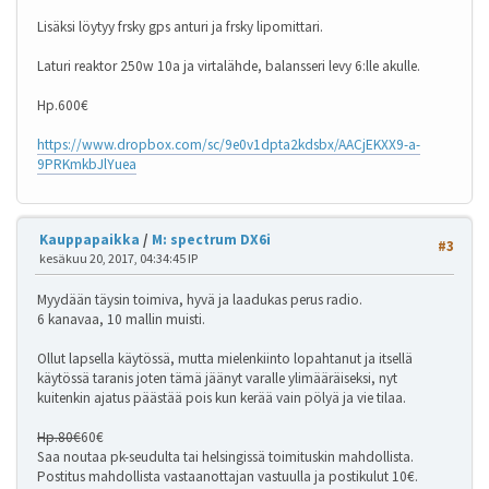
Lisäksi löytyy frsky gps anturi ja frsky lipomittari.
Laturi reaktor 250w 10a ja virtalähde, balansseri levy 6:lle akulle.
Hp.600€
https://www.dropbox.com/sc/9e0v1dpta2kdsbx/AACjEKXX9-a-
9PRKmkbJlYuea
Kauppapaikka
/
M: spectrum DX6i
#3
kesäkuu 20, 2017, 04:34:45 IP
Myydään täysin toimiva, hyvä ja laadukas perus radio.
6 kanavaa, 10 mallin muisti.
Ollut lapsella käytössä, mutta mielenkiinto lopahtanut ja itsellä
käytössä taranis joten tämä jäänyt varalle ylimääräiseksi, nyt
kuitenkin ajatus päästää pois kun kerää vain pölyä ja vie tilaa.
Hp.80€
60€
Saa noutaa pk-seudulta tai helsingissä toimituskin mahdollista.
Postitus mahdollista vastaanottajan vastuulla ja postikulut 10€.