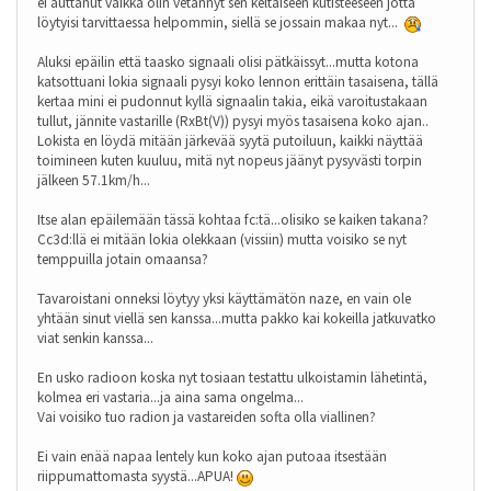
ei auttanut vaikka olin vetännyt sen keltaiseen kutisteeseen jotta
löytyisi tarvittaessa helpommin, siellä se jossain makaa nyt...
Aluksi epäilin että taasko signaali olisi pätkäissyt...mutta kotona
katsottuani lokia signaali pysyi koko lennon erittäin tasaisena, tällä
kertaa mini ei pudonnut kyllä signaalin takia, eikä varoitustakaan
tullut, jännite vastarille (RxBt(V)) pysyi myös tasaisena koko ajan..
Lokista en löydä mitään järkevää syytä putoiluun, kaikki näyttää
toimineen kuten kuuluu, mitä nyt nopeus jäänyt pysyvästi torpin
jälkeen 57.1km/h...
Itse alan epäilemään tässä kohtaa fc:tä...olisiko se kaiken takana?
Cc3d:llä ei mitään lokia olekkaan (vissiin) mutta voisiko se nyt
temppuilla jotain omaansa?
Tavaroistani onneksi löytyy yksi käyttämätön naze, en vain ole
yhtään sinut viellä sen kanssa...mutta pakko kai kokeilla jatkuvatko
viat senkin kanssa...
En usko radioon koska nyt tosiaan testattu ulkoistamin lähetintä,
kolmea eri vastaria...ja aina sama ongelma...
Vai voisiko tuo radion ja vastareiden softa olla viallinen?
Ei vain enää napaa lentely kun koko ajan putoaa itsestään
riippumattomasta syystä...APUA!