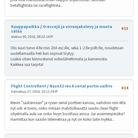
betaflightista tai raceflightista...
Kauppapaikka
/
O:escejä ja virranjakolevy ja muuta
#13
sälää
elokuu 05, 2016, 08:22:14 IP
Olis suuri tarve 4:lle min.20A esc:ille, sekä 1-2:lle pdb:lle, noudetaan
uudellamaalla heti kun sopivat löytyy.
Lisäksi olisin kiinnostunut videolähettimistä ja kameroista.
Kaikkea saa tarjota!
Flight Controllerit
/
Naze32 rev.6 serial portin vaihto
#14
heinäkuu 27, 2016, 10:11:34 IP
Menin "säätämään" ja ryssin serial porttien kanssa, vaihdoin niin että
nyt usb ei toimi, onko mitään mahdollisuutta saada clean flight
ohjelmalla auki vai onko levyn boottaus ainoa...tai avaimenperäksi?
Harmittaa kun säädin telemetriaa ja nyt on koko laite mykkä...