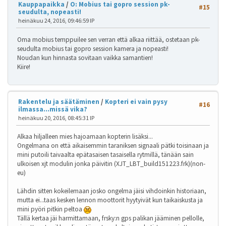
Kauppapaikka
/
O: Mobius tai gopro session pk-
#15
seudulta, nopeasti!
heinäkuu 24, 2016, 09:46:59 IP
Oma mobius temppuilee sen verran että alkaa riittää, ostetaan pk-
seudulta mobius tai gopro session kamera ja nopeasti!
Noudan kun hinnasta sovitaan vaikka samantien!
Kiire!
Rakentelu ja säätäminen
/
Kopteri ei vain pysy
#16
ilmassa...missä vika?
heinäkuu 20, 2016, 08:45:31 IP
Alkaa hiljalleen mies hajoamaan kopterin lisäksi...
Ongelmana on että aikaisemmin taraniksen signaali pätki toisinaan ja
mini putoili taivaalta epätasaisen tasaisella rytmillä, tänään sain
ulkoisen xjt modulin jonka päivitin (XJT_LBT_build151223.frk)(non-
eu)
Lähdin sitten kokeilemaan josko ongelma jäisi vihdoinkin historiaan,
mutta ei...taas kesken lennon moottorit hyytyivät kun taikaiskusta ja
mini pyöri pitkin peltoa
Tällä kertaa jäi harmittamaan, frsky:n gps palikan jääminen pellolle,