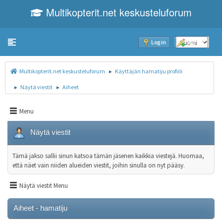
Multikopterit.net keskusteluforum
Toggle navigation
Log in
Sign up
Multikopterit.net keskusteluforum
Käyttäjän hamatiju profiili
►
Näytä viestit
Aiheet
►
►
Menu
Näytä viestit
Tämä jakso sallii sinun katsoa tämän jäsenen kaikkia viestejä. Huomaa,
että näet vain niiden alueiden viestit, joihin sinulla on nyt pääsy.
Näytä viestit Menu
Aiheet - hamatiju