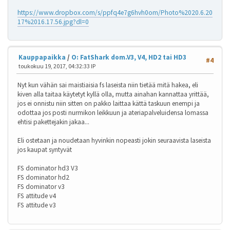
https://www.dropbox.com/s/ppfq4e7g6hvh0om/Photo%2020.6.20
17%2016.17.56.jpg?dl=0
Kauppapaikka
/
O: FatShark dom.V3, V4, HD2 tai HD3
#4
toukokuu 19, 2017, 04:32:33 IP
Nyt kun vähän sai maistiaisia fs laseista niin tietää mitä hakea, eli
kiven alla taitaa käytetyt kyllä olla, mutta ainahan kannattaa yrittää,
jos ei onnistu niin sitten on pakko laittaa kättä taskuun enempi ja
odottaa jos posti nurmikon leikkuun ja ateriapalveluidensa lomassa
ehtisi pakettejakin jakaa...
Eli ostetaan ja noudetaan hyvinkin nopeasti jokin seuraavista laseista
jos kaupat syntyvät
FS dominator hd3 V3
FS dominator hd2
FS dominator v3
FS attitude v4
FS attitude v3