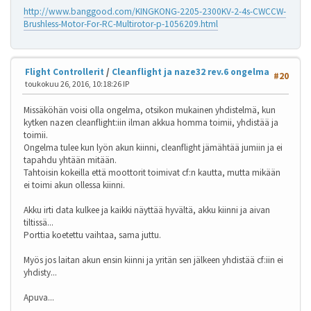
http://www.banggood.com/KINGKONG-2205-2300KV-2-4s-CWCCW-
Brushless-Motor-For-RC-Multirotor-p-1056209.html
Flight Controllerit
/
Cleanflight ja naze32 rev.6 ongelma
#20
toukokuu 26, 2016, 10:18:26 IP
Missäköhän voisi olla ongelma, otsikon mukainen yhdistelmä, kun
kytken nazen cleanflight:iin ilman akkua homma toimii, yhdistää ja
toimii.
Ongelma tulee kun lyön akun kiinni, cleanflight jämähtää jumiin ja ei
tapahdu yhtään mitään.
Tahtoisin kokeilla että moottorit toimivat cf:n kautta, mutta mikään
ei toimi akun ollessa kiinni.
Akku irti data kulkee ja kaikki näyttää hyvältä, akku kiinni ja aivan
tiltissä...
Porttia koetettu vaihtaa, sama juttu.
Myös jos laitan akun ensin kiinni ja yritän sen jälkeen yhdistää cf:iin ei
yhdisty...
Apuva...