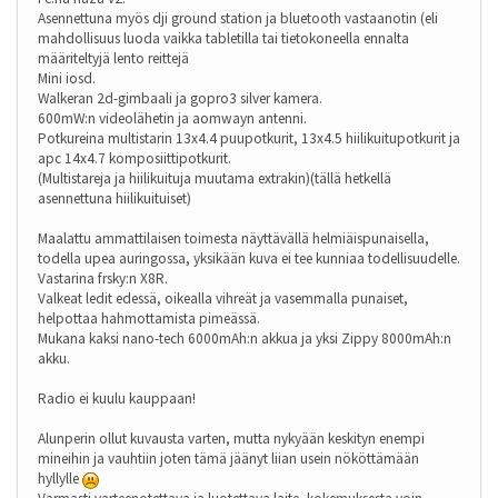
Asennettuna myös dji ground station ja bluetooth vastaanotin (eli
mahdollisuus luoda vaikka tabletilla tai tietokoneella ennalta
määriteltyjä lento reittejä
Mini iosd.
Walkeran 2d-gimbaali ja gopro3 silver kamera.
600mW:n videolähetin ja aomwayn antenni.
Potkureina multistarin 13x4.4 puupotkurit, 13x4.5 hiilikuitupotkurit ja
apc 14x4.7 komposiittipotkurit.
(Multistareja ja hiilikuituja muutama extrakin)(tällä hetkellä
asennettuna hiilikuituiset)
Maalattu ammattilaisen toimesta näyttävällä helmiäispunaisella,
todella upea auringossa, yksikään kuva ei tee kunniaa todellisuudelle.
Vastarina frsky:n X8R.
Valkeat ledit edessä, oikealla vihreät ja vasemmalla punaiset,
helpottaa hahmottamista pimeässä.
Mukana kaksi nano-tech 6000mAh:n akkua ja yksi Zippy 8000mAh:n
akku.
Radio ei kuulu kauppaan!
Alunperin ollut kuvausta varten, mutta nykyään keskityn enempi
mineihin ja vauhtiin joten tämä jäänyt liian usein nököttämään
hyllylle