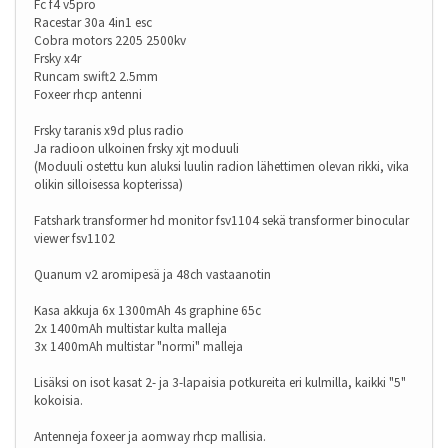
Fc f4 v5pro
Racestar 30a 4in1 esc
Cobra motors 2205 2500kv
Frsky x4r
Runcam swift2 2.5mm
Foxeer rhcp antenni
Frsky taranis x9d plus radio
Ja radioon ulkoinen frsky xjt moduuli
(Moduuli ostettu kun aluksi luulin radion lähettimen olevan rikki, vika
olikin silloisessa kopterissa)
Fatshark transformer hd monitor fsv1104 sekä transformer binocular
viewer fsv1102
Quanum v2 aromipesä ja 48ch vastaanotin
Kasa akkuja 6x 1300mAh 4s graphine 65c
2x 1400mAh multistar kulta malleja
3x 1400mAh multistar "normi" malleja
Lisäksi on isot kasat 2- ja 3-lapaisia potkureita eri kulmilla, kaikki "5"
kokoisia.
Antenneja foxeer ja aomway rhcp mallisia.