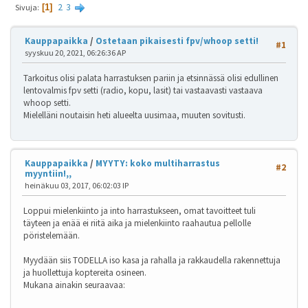
2
3
Sivuja
1
Kauppapaikka
/
Ostetaan pikaisesti fpv/whoop setti!
#1
syyskuu 20, 2021, 06:26:36 AP
Tarkoitus olisi palata harrastuksen pariin ja etsinnässä olisi edullinen
lentovalmis fpv setti (radio, kopu, lasit) tai vastaavasti vastaava
whoop setti.
Mielelläni noutaisin heti alueelta uusimaa, muuten sovitusti.
Kauppapaikka
/
MYYTY: koko multiharrastus
#2
myyntiin!,,
heinäkuu 03, 2017, 06:02:03 IP
Loppui mielenkiinto ja into harrastukseen, omat tavoitteet tuli
täyteen ja enää ei riitä aika ja mielenkiinto raahautua pellolle
pöristelemään.
Myydään siis TODELLA iso kasa ja rahalla ja rakkaudella rakennettuja
ja huollettuja koptereita osineen.
Mukana ainakin seuraavaa: