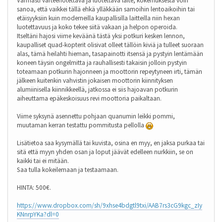
Varmasti varteenotettava ja luotettava laite, kokemuksesta voin
sanoa, että vaikkei tällä ehkä ylläkkään samoihin lentoaikoihin tai
etäisyyksiin kuin moderneilla kaupallisilla laitteilla niin hexan
luotettavuus ja koko tekee siitä vakaan ja helpon operoida.
Itseltäni hajosi viime keväänä tästä yksi potkuri kesken lennon,
kaupalliset quad-kopterit olisivat olleet tällöin kiviä ja tulleet suoraan
alas, tämä heilahti hieman, tasapainotti itsensä ja pystyin lentämään
koneen täysin ongelmitta ja rauhallisesti takaisin jolloin pystyin
toteamaan potkurin hajonneen ja moottorin repeytyneen irti, tämän
jälkeen kuitenkin vahvistin jokaisen moottorin kiinnityksen
alumiinisella kiinnikkeellä, jatkossa ei siis hajoavan potkurin
aiheuttama epäkeskoisuus revi moottoria paikaltaan.
Viime syksynä asennettu pohjaan quanumin leikki pommi,
muutaman kerran testattu pommitusta pellolla
Lisätietoa saa kysymällä tai kuvista, osina en myy, en jaksa purkaa tai
sitä että myyn yhden osan ja loput jäävät edelleen nurkkiin, se on
kaikki tai ei mitään.
Saa tulla kokeilemaan ja testaamaan.
HINTA: 500€.
https://www.dropbox.com/sh/9xhse4bdgtl9txi/AAB7rs3cG9kgc_zIy
KNnrpYKa?dl=0