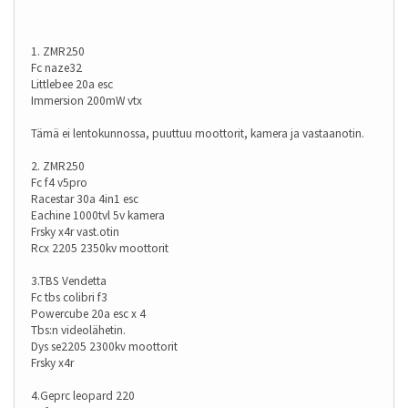
1. ZMR250
Fc naze32
Littlebee 20a esc
Immersion 200mW vtx
Tämä ei lentokunnossa, puuttuu moottorit, kamera ja vastaanotin.
2. ZMR250
Fc f4 v5pro
Racestar 30a 4in1 esc
Eachine 1000tvl 5v kamera
Frsky x4r vast.otin
Rcx 2205 2350kv moottorit
3.TBS Vendetta
Fc tbs colibri f3
Powercube 20a esc x 4
Tbs:n videolähetin.
Dys se2205 2300kv moottorit
Frsky x4r
4.Geprc leopard 220