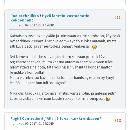
Radiotekniikka
/
Hyvä lähetin-vastaanotin
#11
kokoonpano
huhtikuu 09, 2017, 01:17:48 IP
Kaipaisin suosituksia hyvään ja toimivaan vtx-rtx comboon, käytössä
nyt eachinen 200mw lähetin ja aomwayn four lobe antennit, mutta
silti kuva pätkii ja särisee todella pahasti lentäessä...
Nyt kamera ja lähetin saavat jännitteen suoraan pdb:ltä 12v
regulaattorin takaa, mutta kaasua antaessa enempi kuvaan tulee
huomattavaa häiriötä, tätä voisi vissiin vähentää kondensaattori
ferriittikela kombolla?
Mutta eteenkin tuo kuvan laaduttomuus häiritsee, eilen ei pystynyt
lentää juurikaan kun tuli "no signal"
Mikä olisi laadukas ja toimiva lähetin, vastaanotin, ja antenni setti?
Laseina viellä ainakin näin kauden alkuun toimii aromipesät
Flight Controllerit
/
All in 1 fc vai kaikki erikseen?
#12
huhtikuu 09, 2017, 01:08:20 IP