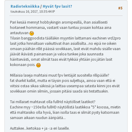
Radiotekniikka
/
Hyvät fpv lasit?
#5
toukokuu 16, 2017, 10:35:44 IP
Pari kesää mennyt hobbykingin aromipesillä, ihan asiallisesti
hoitaneet hommansa, vastarit vaan tuntuu jossain kohtaa aina
antautuvan
Tilasin banggoodista täälläkin myyntiin laittamani eachinen vrd2pro
lasit jotka hinnaltaan vaikuttivat ihan asiallisilta...no eipä ne oikein
omaan päähän rillit päässä sovikkaan, lasit eivät mahdu sisälle vaan
jäävät ikävästi painamaan ja valoa tunkee joka suunnasta
häiritsevästi, omat silmät taas eivät tykkää yhtään jos jätän lasit
kokonaan pois.
Millaisia laseja mahtaisi muut fpv lentäjät suositella rillipäälle?
fat sharkit kalliit, mutta ei täysin pois suljettuja, ainoa vaan että ei
viitsisi ostaa sikaa säkissä ja laittaa useampaa satasta kiinni jos eivät
sovikkaan omiin silmiin, jossain pitäisi saada siis testattuakin.
Tai millaiset mahtavat olla fullHd näytölliset laatikot?
Eachine myy ~150e:lla fullHD näytöllistä laatikkoa "5" koossa, mietin
että mahtaisiko olla hyvä, liian isolla taas ei silmät pysty katsomaan
samaan aikaan ruudun ääripäitä...
Auttakee...kertokaa + ja -:a eri laseille.