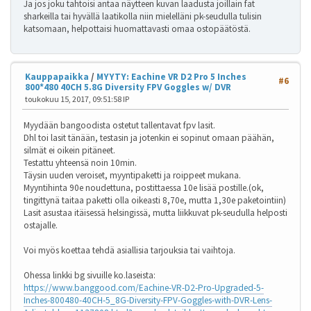
Ja jos joku tahtoisi antaa näytteen kuvan laadusta joillain fat
sharkeilla tai hyvällä laatikolla niin mielelläni pk-seudulla tulisin
katsomaan, helpottaisi huomattavasti omaa ostopäätöstä.
Kauppapaikka
/
MYYTY: Eachine VR D2 Pro 5 Inches
#6
800*480 40CH 5.8G Diversity FPV Goggles w/ DVR
toukokuu 15, 2017, 09:51:58 IP
Myydään bangoodista ostetut tallentavat fpv lasit.
Dhl toi lasit tänään, testasin ja jotenkin ei sopinut omaan päähän,
silmät ei oikein pitäneet.
Testattu yhteensä noin 10min.
Täysin uuden veroiset, myyntipaketti ja roippeet mukana.
Myyntihinta 90e noudettuna, postittaessa 10e lisää postille.(ok,
tingittynä taitaa paketti olla oikeasti 8,70e, mutta 1,30e paketointiin)
Lasit asustaa itäisessä helsingissä, mutta liikkuvat pk-seudulla helposti
ostajalle.
Voi myös koettaa tehdä asiallisia tarjouksia tai vaihtoja.
Ohessa linkki bg sivuille ko.laseista:
https://www.banggood.com/Eachine-VR-D2-Pro-Upgraded-5-
Inches-800480-40CH-5_8G-Diversity-FPV-Goggles-with-DVR-Lens-