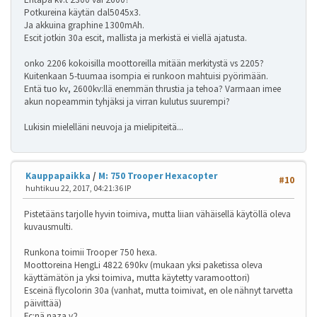
Potkureina käytän dal5045x3.
Ja akkuina graphine 1300mAh.
Escit jotkin 30a escit, mallista ja merkistä ei viellä ajatusta.
onko 2206 kokoisilla moottoreilla mitään merkitystä vs 2205?
Kuitenkaan 5-tuumaa isompia ei runkoon mahtuisi pyörimään.
Entä tuo kv, 2600kv:llä enemmän thrustia ja tehoa? Varmaan imee
akun nopeammin tyhjäksi ja virran kulutus suurempi?
Lukisin mielelläni neuvoja ja mielipiteitä...
Kauppapaikka
/
M: 750 Trooper Hexacopter
#10
huhtikuu 22, 2017, 04:21:36 IP
Pistetääns tarjolle hyvin toimiva, mutta liian vähäisellä käytöllä oleva
kuvausmulti.
Runkona toimii Trooper 750 hexa.
Moottoreina HengLi 4822 690kv (mukaan yksi paketissa oleva
käyttämätön ja yksi toimiva, mutta käytetty varamoottori)
Esceinä flycolorin 30a (vanhat, mutta toimivat, en ole nähnyt tarvetta
päivittää)
Fc:nä naza v2.