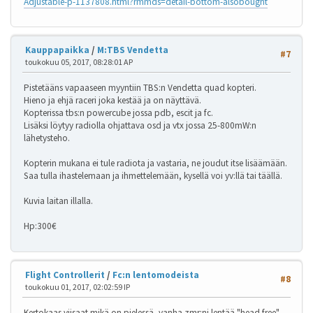
Adjustable-p-1137808.html?rmmds=detail-bottom-alsobought
Kauppapaikka
/
M:TBS Vendetta
#7
toukokuu 05, 2017, 08:28:01 AP
Pistetääns vapaaseen myyntiin TBS:n Vendetta quad kopteri.
Hieno ja ehjä raceri joka kestää ja on näyttävä.
Kopterissa tbs:n powercube jossa pdb, escit ja fc.
Lisäksi löytyy radiolla ohjattava osd ja vtx jossa 25-800mW:n
lähetysteho.
Kopterin mukana ei tule radiota ja vastaria, ne joudut itse lisäämään.
Saa tulla ihastelemaan ja ihmettelemään, kysellä voi yv:llä tai täällä.
Kuvia laitan illalla.
Hp:300€
Flight Controllerit
/
Fc:n lentomodeista
#8
toukokuu 01, 2017, 02:02:59 IP
Kertokaas viisaat mikä on pielessä, vanha zmr:ni lentää "head free"