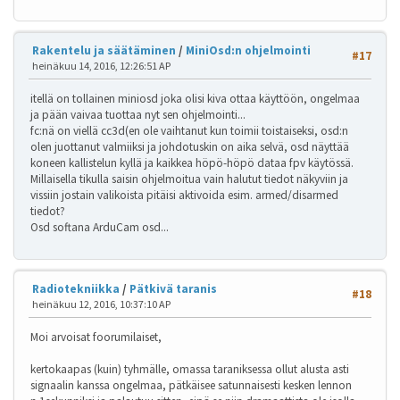
Rakentelu ja säätäminen
/
MiniOsd:n ohjelmointi
#17
heinäkuu 14, 2016, 12:26:51 AP
itellä on tollainen miniosd joka olisi kiva ottaa käyttöön, ongelmaa
ja pään vaivaa tuottaa nyt sen ohjelmointi...
fc:nä on viellä cc3d(en ole vaihtanut kun toimii toistaiseksi, osd:n
olen juottanut valmiiksi ja johdotuskin on aika selvä, osd näyttää
koneen kallistelun kyllä ja kaikkea höpö-höpö dataa fpv käytössä.
Millaisella tikulla saisin ohjelmoitua vain halutut tiedot näkyviin ja
vissiin jostain valikoista pitäisi aktivoida esim. armed/disarmed
tiedot?
Osd softana ArduCam osd...
Radiotekniikka
/
Pätkivä taranis
#18
heinäkuu 12, 2016, 10:37:10 AP
Moi arvoisat foorumilaiset,
kertokaapas (kuin) tyhmälle, omassa taraniksessa ollut alusta asti
signaalin kanssa ongelmaa, pätkäisee satunnaisesti kesken lennon