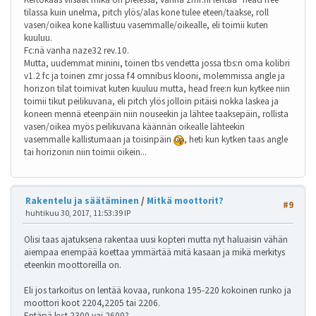
tilassa kuin unelma, pitch ylös/alas kone tulee eteen/taakse, roll
vasen/oikea kone kallistuu vasemmalle/oikealle, eli toimii kuten
kuuluu.
Fc:nä vanha naze32 rev.10.
Mutta, uudemmat minini, toinen tbs vendetta jossa tbs:n oma kolibri
v1.2 fc ja toinen zmr jossa f4 omnibus klooni, molemmissa angle ja
horizon tilat toimivat kuten kuuluu mutta, head free:n kun kytkee niin
toimii tikut peilikuvana, eli pitch ylös jolloin pitäisi nokka laskea ja
koneen mennä eteenpäin niin nouseekin ja lähtee taaksepäin, rollista
vasen/oikea myös peilikuvana käännän oikealle lähteekin
vasemmalle kallistumaan ja toisinpäin
, heti kun kytken taas angle
tai horizonin niin toimii oikein...
Rakentelu ja säätäminen
/
Mitkä moottorit?
#9
huhtikuu 30, 2017, 11:53:39 IP
Olisi taas ajatuksena rakentaa uusi kopteri mutta nyt haluaisin vähän
aiempaa enempää koettaa ymmärtää mitä kasaan ja mikä merkitys
eteenkin moottoreilla on.
Eli jos tarkoitus on lentää kovaa, runkona 195-220 kokoinen runko ja
moottori koot 2204,2205 tai 2206.
Entäpä kv:t 2300 vai 2600?