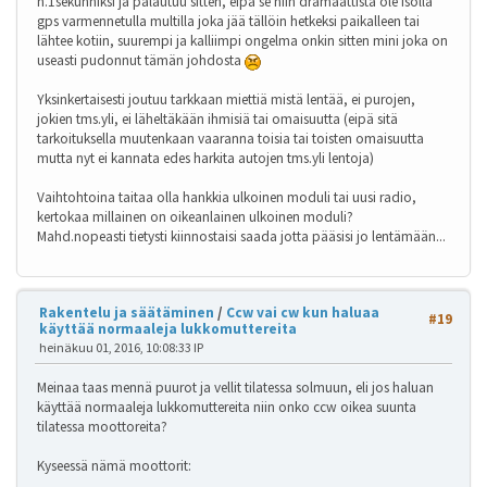
n.1sekunniksi ja palautuu sitten, eipä se niin dramaattista ole isolla
gps varmennetulla multilla joka jää tällöin hetkeksi paikalleen tai
lähtee kotiin, suurempi ja kalliimpi ongelma onkin sitten mini joka on
useasti pudonnut tämän johdosta
Yksinkertaisesti joutuu tarkkaan miettiä mistä lentää, ei purojen,
jokien tms.yli, ei läheltäkään ihmisiä tai omaisuutta (eipä sitä
tarkoituksella muutenkaan vaaranna toisia tai toisten omaisuutta
mutta nyt ei kannata edes harkita autojen tms.yli lentoja)
Vaihtohtoina taitaa olla hankkia ulkoinen moduli tai uusi radio,
kertokaa millainen on oikeanlainen ulkoinen moduli?
Mahd.nopeasti tietysti kiinnostaisi saada jotta pääsisi jo lentämään...
Rakentelu ja säätäminen
/
Ccw vai cw kun haluaa
#19
käyttää normaaleja lukkomuttereita
heinäkuu 01, 2016, 10:08:33 IP
Meinaa taas mennä puurot ja vellit tilatessa solmuun, eli jos haluan
käyttää normaaleja lukkomuttereita niin onko ccw oikea suunta
tilatessa moottoreita?
Kyseessä nämä moottorit: