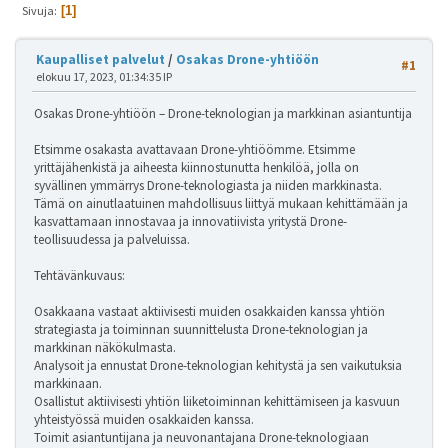
Sivuja
1
Kaupalliset palvelut
/
Osakas Drone-yhtiöön
#1
elokuu 17, 2023, 01:34:35 IP
Osakas Drone-yhtiöön – Drone-teknologian ja markkinan asiantuntija
Etsimme osakasta avattavaan Drone-yhtiöömme. Etsimme
yrittäjähenkistä ja aiheesta kiinnostunutta henkilöä, jolla on
syvällinen ymmärrys Drone-teknologiasta ja niiden markkinasta.
Tämä on ainutlaatuinen mahdollisuus liittyä mukaan kehittämään ja
kasvattamaan innostavaa ja innovatiivista yritystä Drone-
teollisuudessa ja palveluissa.
Tehtävänkuvaus:
Osakkaana vastaat aktiivisesti muiden osakkaiden kanssa yhtiön
strategiasta ja toiminnan suunnittelusta Drone-teknologian ja
markkinan näkökulmasta.
Analysoit ja ennustat Drone-teknologian kehitystä ja sen vaikutuksia
markkinaan.
Osallistut aktiivisesti yhtiön liiketoiminnan kehittämiseen ja kasvuun
yhteistyössä muiden osakkaiden kanssa.
Toimit asiantuntijana ja neuvonantajana Drone-teknologiaan