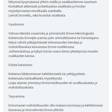
liittyvissä kysymyksissä yhtiön sisällä ja asiakkaidemme suuntaan.
Kontaktoit aktiivisesti potentiaalisia asiakkaita ja hoidan
myyntiprosessia innokkaalla asenteella.
Lennät Droneilla, sekä koulutat asiakkaita.
Vaadimme:
Vahvaa teknistä osaamista ja ymmärrystä Drone-teknologiasta.
Kokemusta Dronejen parissa joko ammattilaisena tai harrastajana.
Kykyä nähdä pitkäjänteisesti tulevaisuuden trendejä ja
mahdollisuuksia kasvavassa Drone-markkinassa.
Johtamistaitoja ja kykyä toimia osana tiimiä yhteistyössä muiden
osakkaiden kanssa.
Eduksi katsotaan:
Kokemus liiketoiminnan kehittämisestä tai yrittäjyydestä.
Kokemusta tuloksellisesta myyntityöstä.
Laaja-alainen ymmärrys Drone-teollisuuden eri sovellusalueista ja
mahdollisuuksista.
Tarjoamme:
Erinomaisen mahdollisuuden olla mukana luomassa ja kehittämässä
kasvavaa ja innovatiivista Drone-yhtiötä.