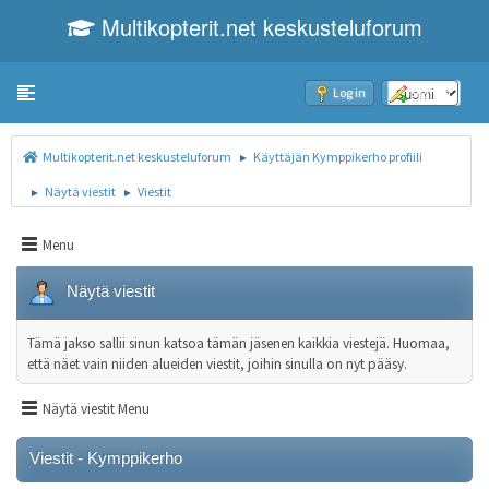
Multikopterit.net keskusteluforum
Toggle navigation
Log in
Sign up
Multikopterit.net keskusteluforum
Käyttäjän Kymppikerho profiili
►
Näytä viestit
Viestit
►
►
Menu
Näytä viestit
Tämä jakso sallii sinun katsoa tämän jäsenen kaikkia viestejä. Huomaa,
että näet vain niiden alueiden viestit, joihin sinulla on nyt pääsy.
Näytä viestit Menu
Viestit - Kymppikerho