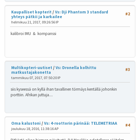
Kaupalliset kopterit
/
Vs: Dji Phantom 3 standard
#2
yhteys pätkii ja karkailee
helmikuu 21, 2017, 09:26:56 IP
kalibroi IMU & kompanssi
Multikopteri-uutiset
/
Vs: Dronella kolhittu
#3
matkustajakonetta
tammikuu 07, 2017, 07:50:20 IP
siis kyseessä on kyllä ihan tavallinen törmäys kentällä johonkin
porttiin. Afrikan juttuja....
Oma kalustoni
/
Vs: 4-roottorin pärinää: TELEMETRIAA
#4
joulukuu 18, 2016, 11:38:16 AP