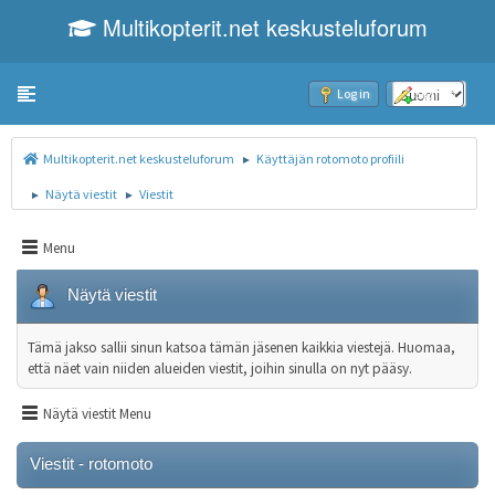
Multikopterit.net keskusteluforum
Toggle navigation
Log in
Sign up
Multikopterit.net keskusteluforum
Käyttäjän rotomoto profiili
►
Näytä viestit
Viestit
►
►
Menu
Näytä viestit
Tämä jakso sallii sinun katsoa tämän jäsenen kaikkia viestejä. Huomaa,
että näet vain niiden alueiden viestit, joihin sinulla on nyt pääsy.
Näytä viestit Menu
Viestit - rotomoto