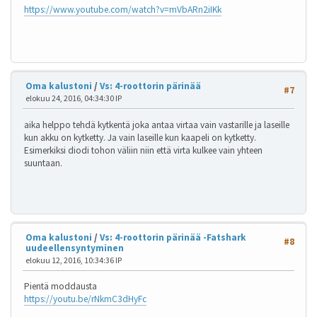
https://www.youtube.com/watch?v=mVbARn2iIKk
Oma kalustoni
/
Vs: 4-roottorin pärinää
#7
elokuu 24, 2016, 04:34:30 IP
aika helppo tehdä kytkentä joka antaa virtaa vain vastarille ja laseille
kun akku on kytketty. Ja vain laseille kun kaapeli on kytketty.
Esimerkiksi diodi tohon väliin niin että virta kulkee vain yhteen
suuntaan.
Oma kalustoni
/
Vs: 4-roottorin pärinää -Fatshark
#8
uudeellensyntyminen
elokuu 12, 2016, 10:34:36 IP
Pientä moddausta
https://youtu.be/rNkmC3dHyFc