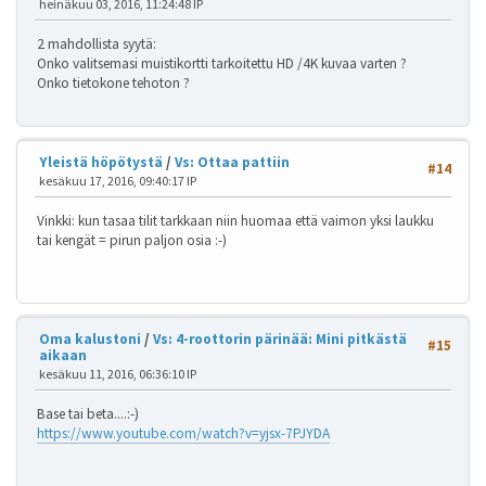
heinäkuu 03, 2016, 11:24:48 IP
2 mahdollista syytä:
Onko valitsemasi muistikortti tarkoitettu HD /4K kuvaa varten ?
Onko tietokone tehoton ?
Yleistä höpötystä
/
Vs: Ottaa pattiin
#14
kesäkuu 17, 2016, 09:40:17 IP
Vinkki: kun tasaa tilit tarkkaan niin huomaa että vaimon yksi laukku
tai kengät = pirun paljon osia :-)
Oma kalustoni
/
Vs: 4-roottorin pärinää: Mini pitkästä
#15
aikaan
kesäkuu 11, 2016, 06:36:10 IP
Base tai beta....:-)
https://www.youtube.com/watch?v=yjsx-7PJYDA