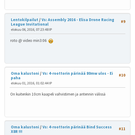
Lentokilpailut
/
Vs: Assembly 2016 - Elisa Drone Racing
#9
League Invitational
elokuu 06, 2016, 07:23:48 IP
roto @ video min3:06
Oma kalustoni
/
Vs: 4-roottorin pärinää 80mw ulos - Ei
#10
paha
elokuu 01, 2016, 01:02:44 IP
On kuitenkin 10cm kaapeli vahvistimen ja antennin välissä
Oma kalustoni
/
Vs: 4-roottorin pärinää Bind Success
#11
X8R !!!