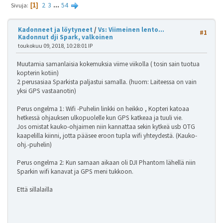
2
3
...
54
Sivuja
1
Kadonneet ja löytyneet
/
Vs: Viimeinen lento...
#1
Kadonnut dji Spark, valkoinen
toukokuu 09, 2018, 10:28:01 IP
Muutamia samanlaisia kokemuksia viime viikolla ( tosin sain tuotua
kopterin kotiin)
2 perusasiaa Sparkista paljastui samalla. (huom: Laiteessa on vain
yksi GPS vastaanotin)
Perus ongelma 1: Wifi -Puhelin linkki on heikko , Kopteri katoaa
hetkessä ohjauksen ulkopuolelle kun GPS katkeaa ja tuuli vie.
Jos omistat kauko-ohjaimen niin kannattaa sekin kytkeä usb OTG
kaapelilla kiinni, jotta pääsee eroon tupla wifi yhteydestä. (Kauko-
ohj.-puhelin)
Perus ongelma 2: Kun samaan aikaan oli DJI Phantom lähellä niin
Sparkin wifi kanavat ja GPS meni tukkoon.
Että sillalailla