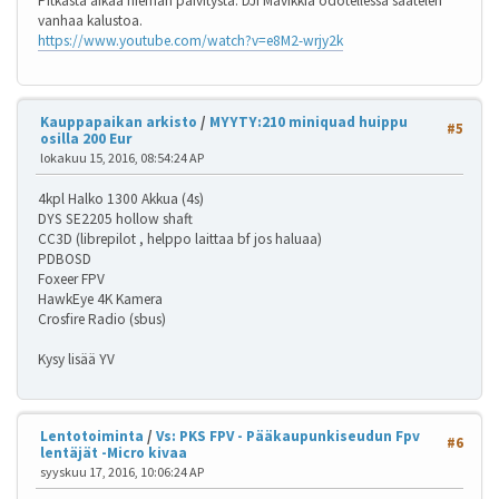
Pitkästä aikaa hieman päivitystä. DJI Mavikkia odotellessa säätelen
vanhaa kalustoa.
https://www.youtube.com/watch?v=e8M2-wrjy2k
Kauppapaikan arkisto
/
MYYTY:210 miniquad huippu
#5
osilla 200 Eur
lokakuu 15, 2016, 08:54:24 AP
4kpl Halko 1300 Akkua (4s)
DYS SE2205 hollow shaft
CC3D (librepilot , helppo laittaa bf jos haluaa)
PDBOSD
Foxeer FPV
HawkEye 4K Kamera
Crosfire Radio (sbus)
Kysy lisää YV
Lentotoiminta
/
Vs: PKS FPV - Pääkaupunkiseudun Fpv
#6
lentäjät -Micro kivaa
syyskuu 17, 2016, 10:06:24 AP