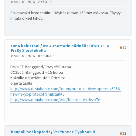
elokuu 01, 2016, 12:47:31 IP
Seuraavaksi lento testiin....Näyttäs olevan 150mw valikossa. Täytyy
mitata oikeet tehot.
Oma kalustoni
/
Vs: 4-roottorin pärinää : DEVO 7E ja
#12
FrsKy X protokolla
elokuu 01, 2016, 10:38:36 AP
Devo 7E Banggood/Ebay =50 euroa
CC2500 -Banggood = 15 Euroa
Kokoilta näpertämistä = Priceless
ohjeita täällä
http://www.deviationtx.com/forum/protocol-development/5356-
new-frskyx-protocol?limitstart=0
http://www.deviationtx.com/wiki/transmitter/devo7e
Kaupalliset kopterit
/
Vs: Yuneec Typhoon H
#13