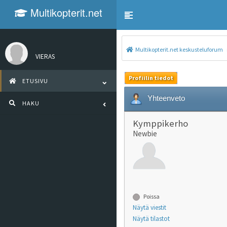
Multikopterit.net
Toggle navigation
keskusteluforum
Multikopterit.net keskusteluforum
VIERAS
Profiilin tiedot
ETUSIVU
Yhteenveto
HAKU
Kymppikerho
Newbie
Poissa
Näytä viestit
Näytä tilastot