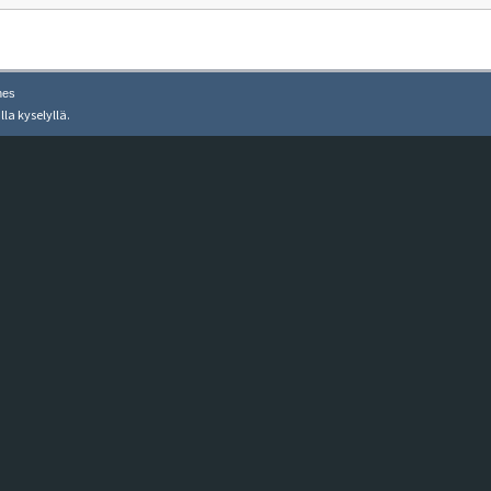
nes
lla kyselyllä.