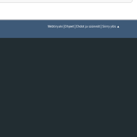
|
|
|
Webtiryaki
Ohjeet
Ehdot ja säännöt
Siirry ylös ▲