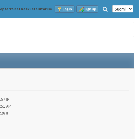
kopterit.net keskusteluforum
.
Log in
Sign up
:57 IP
0:51 AP
:28 IP