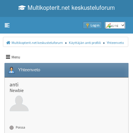
Multikopterit.net keskusteluforum
Toggle navigation
Log in
Sign up
Multikopterit.net keskusteluforum
Käyttäjän anti profiili
Yhteenveto
►
►
Menu
Yhteenveto
anti
Newbie
Poissa