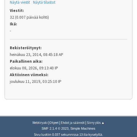
Näytä viestit
Näytä tilastot
Viestit:
32 (0.007 päivää kohti)
Ikä:
-
Rekisteröitynyt:
heinäkuu 23, 2014, 08:45:18 AP
Paikallinen aika:
elokuu 08, 2026, 09:13:40 IP
Aktiivinen viimeksi:
joulukuu 11, 2019, 03:25:10 IP
|
|
|
Webtiryaki
Ohjeet
Ehdot ja säännöt
Siirry ylös ▲
,
SMF 2.1.4 © 2023
Simple Machines
Sivu luotiin 0.037 sekunnissa 13:lla kyselyllä.