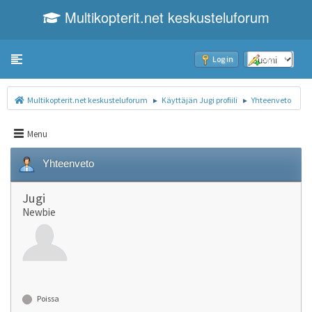
Multikopterit.net keskusteluforum
Toggle navigation
Log in
Sign up
Multikopterit.net keskusteluforum
Käyttäjän Jugi profiili
Yhteenveto
►
►
Menu
Yhteenveto
Jugi
Newbie
Poissa