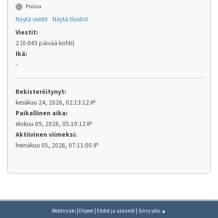
Poissa
Näytä viestit
Näytä tilastot
Viestit:
2 (0.043 päivää kohti)
Ikä:
-
Rekisteröitynyt:
kesäkuu 24, 2026, 02:13:12 IP
Paikallinen aika:
elokuu 09, 2026, 05:19:12 IP
Aktiivinen viimeksi:
heinäkuu 05, 2026, 07:11:00 IP
|
|
|
Webtiryaki
Ohjeet
Ehdot ja säännöt
Siirry ylös ▲