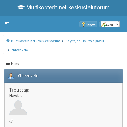
Multikopterit.net keskusteluforum
Toggle navigation
Log in
Sign up
Multikopterit.net keskusteluforum
Käyttäjän Tiputtaja profiili
►
Yhteenveto
►
Menu
Yhteenveto
Tiputtaja
Newbie