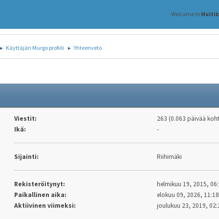
Welcome to
Multi
Käyttäjän Murgo profiili
Yhteenveto
►
►
Viestit:
263 (0.063 päivää koht
Ikä:
-
Sijainti:
Riihimäki
Rekisteröitynyt:
helmikuu 19, 2015, 06
Paikallinen aika:
elokuu 09, 2026, 11:1
Aktiivinen viimeksi:
joulukuu 23, 2019, 02: