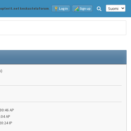
kopterit.net keskusteluforum
.
Log in
Sign up
i)
:00:46 AP
8:04 AP
20:24 IP