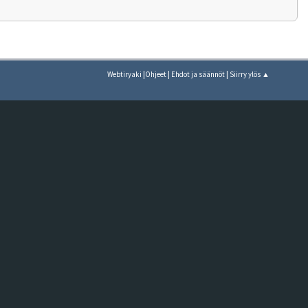
|
|
|
Webtiryaki
Ohjeet
Ehdot ja säännöt
Siirry ylös ▲