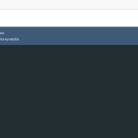
nes
lla kyselyllä.