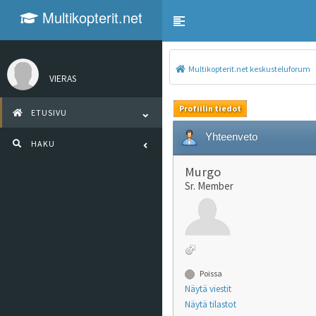
Multikopterit.net
Toggle navigation
keskusteluforum
Multikopterit.net keskusteluforum
VIERAS
Profiilin tiedot
ETUSIVU
Yhteenveto
HAKU
Murgo
Sr. Member
Poissa
Näytä viestit
Näytä tilastot