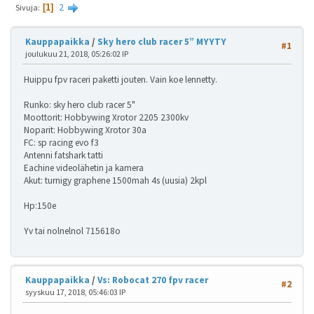
2
Sivuja
1
Kauppapaikka
/
Sky hero club racer 5” MYYTY
#1
joulukuu 21, 2018, 05:26:02 IP
Huippu fpv raceri paketti jouten. Vain koe lennetty.
Runko: sky hero club racer 5"
Moottorit: Hobbywing Xrotor 2205 2300kv
Noparit: Hobbywing Xrotor 30a
FC: sp racing evo f3
Antenni fatshark tatti
Eachine videolähetin ja kamera
Akut: turnigy graphene 1500mah 4s (uusia) 2kpl
Hp:150e
Yv tai nolnelnol 715618o
Kauppapaikka
/
Vs: Robocat 270 fpv racer
#2
syyskuu 17, 2018, 05:46:03 IP