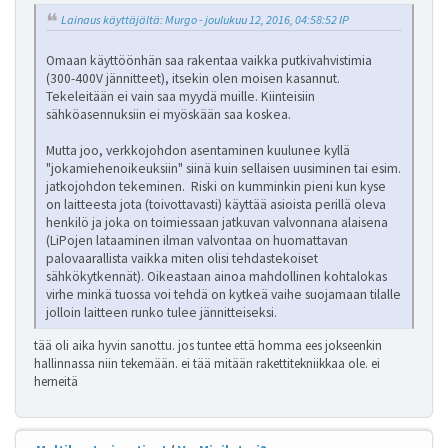
Lainaus käyttäjältä: Murgo - joulukuu 12, 2016, 04:58:52 IP
Omaan käyttöönhän saa rakentaa vaikka putkivahvistimia
(300-400V jännitteet), itsekin olen moisen kasannut.
Tekeleitään ei vain saa myydä muille. Kiinteisiin
sähköasennuksiin ei myöskään saa koskea.
Mutta joo, verkkojohdon asentaminen kuulunee kyllä
"jokamiehenoikeuksiin" siinä kuin sellaisen uusiminen tai esim.
jatkojohdon tekeminen. Riski on kumminkin pieni kun kyse
on laitteesta jota (toivottavasti) käyttää asioista perillä oleva
henkilö ja joka on toimiessaan jatkuvan valvonnana alaisena
(LiPojen lataaminen ilman valvontaa on huomattavan
palovaarallista vaikka miten olisi tehdastekoiset
sähkökytkennät). Oikeastaan ainoa mahdollinen kohtalokas
virhe minkä tuossa voi tehdä on kytkeä vaihe suojamaan tilalle
jolloin laitteen runko tulee jännitteiseksi.
tää oli aika hyvin sanottu. jos tuntee että homma ees jokseenkin
hallinnassa niin tekemään. ei tää mitään rakettitekniikkaa ole. ei
herneitä