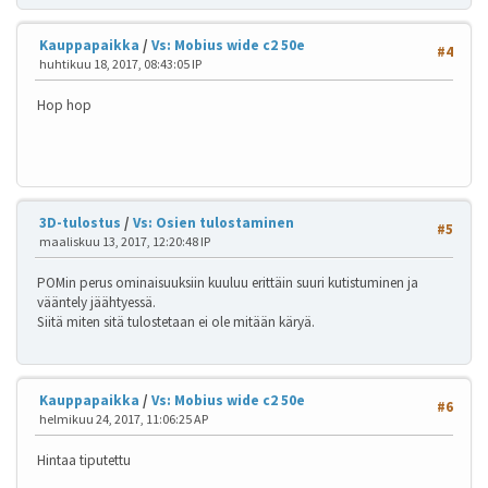
Kauppapaikka
/
Vs: Mobius wide c2 50e
#4
huhtikuu 18, 2017, 08:43:05 IP
Hop hop
3D-tulostus
/
Vs: Osien tulostaminen
#5
maaliskuu 13, 2017, 12:20:48 IP
POMin perus ominaisuuksiin kuuluu erittäin suuri kutistuminen ja
vääntely jäähtyessä.
Siitä miten sitä tulostetaan ei ole mitään käryä.
Kauppapaikka
/
Vs: Mobius wide c2 50e
#6
helmikuu 24, 2017, 11:06:25 AP
Hintaa tiputettu