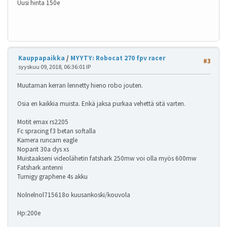
Uusi hinta 150e
Kauppapaikka
/
MYYTY: Robocat 270 fpv racer
#3
syyskuu 09, 2018, 06:36:01 IP
Muutaman kerran lennetty hieno robo jouten.
Osia en kaikkia muista. Enkä jaksa purkaa vehettä sitä varten.
Motit emax rs2205
Fc spracing f3 betan softalla
Kamera runcam eagle
Noparit 30a dys xs
Muistaakseni videolähetin fatshark 250mw voi olla myös 600mw
Fatshark antenni
Turnigy graphene 4s akku
Nolnelnol715618o kuusankoski/kouvola
Hp:200e