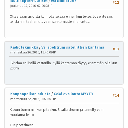
Multikopteri-uutiset
/
Vs: Minilaturi?
#12
joulukuu 12, 2016, 02:00:03 IP
Ottaa vaan asioista kunnolla selvää ennen kun tekee. Jos ei ite sais
tehdä niin täähän ois vaan sähkömiesten harrastus.
Radiotekniikka
/
Vs: spektrum sateliittien kantama
#13
marraskuu 26, 2016, 11:46:09 IP
Bindaa erillisellä vastarilla. Kyllä kantaman täytyy enemmän olla kun
200m
Kauppapaikan arkisto
/
Cc3d evo lauta MYYTY
#14
marraskuu 22, 2016, 06:22:51 IP
Klooni toimii niinkun pitääkin. Sisällä dronin ja lennetty vain
muutama lento
10e posteineen.