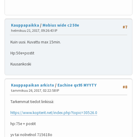
Kauppapaikka
/
Mobius wide c2 50e
#7
helmikuu 21, 2017, 09:26:43 IP
Kuin uusi. Kuvattu max 15min.
Hp:50e+postit
Kuusankoski
Kauppapaikan arkisto
/
Eachine qx95 MYYTY
#8
tammikuu 26, 2017, 02:22:58 IP
Tarkemmat tiedot linkissä:
https://www.kopterit.net/index.php?topic=30526.0
hp:75e + postit
yv tai nolnelnol 715618o