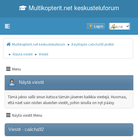
Multikopterit.net keskusteluforum
Toggle navigation
Log in
Sign up
Multikopterit.net keskusteluforum
Käyttäjän calicha92 profiili
►
Näytä viestit
Viestit
►
►
Menu
Näytä viestit
Tämä jakso sallii sinun katsoa tämän jäsenen kaikkia viestejä. Huomaa,
että näet vain niiden alueiden viestit, joihin sinulla on nyt pääsy.
Näytä viestit Menu
Viestit - calicha92