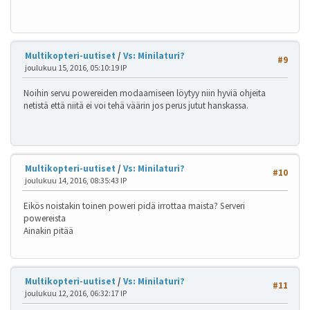
Multikopteri-uutiset
/
Vs: Minilaturi?
#9
joulukuu 15, 2016, 05:10:19 IP
Noihin servu powereiden modaamiseen löytyy niin hyviä ohjeita
netistä että niitä ei voi tehä väärin jos perus jutut hanskassa.
Multikopteri-uutiset
/
Vs: Minilaturi?
#10
joulukuu 14, 2016, 08:35:43 IP
Eikös noistakin toinen poweri pidä irrottaa maista? Serveri
powereista
Ainakin pitää
Multikopteri-uutiset
/
Vs: Minilaturi?
#11
joulukuu 12, 2016, 06:32:17 IP