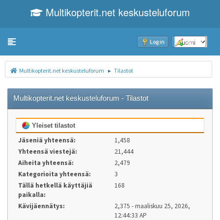
Multikopterit.net keskusteluforum
Toggle navigation
Log in
Sign up
Multikopterit.net keskusteluforum
Tilastot
►
Multikopterit.net keskusteluforum - Tilastot
Yleiset tilastot
Jäseniä yhteensä:
1,458
Yhteensä viestejä:
21,444
Aiheita yhteensä:
2,479
Kategorioita yhteensä:
3
Tällä hetkellä käyttäjiä
168
paikalla:
Kävijäennätys:
2,375 - maaliskuu 25, 2026,
12:44:33 AP