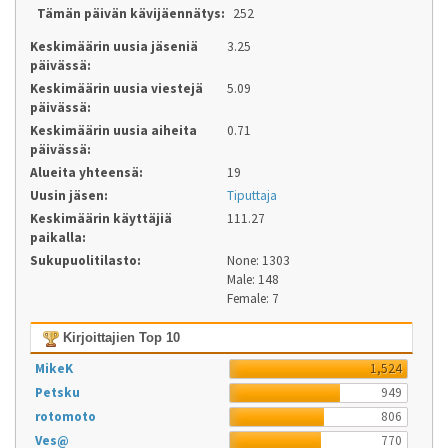
Tämän päivän kävijäennätys:
252
Keskimäärin uusia jäseniä
3.25
päivässä:
Keskimäärin uusia viestejä
5.09
päivässä:
Keskimäärin uusia aiheita
0.71
päivässä:
Alueita yhteensä:
19
Uusin jäsen:
Tiputtaja
Keskimäärin käyttäjiä
111.27
paikalla:
Sukupuolitilasto:
None: 1303
Male: 148
Female: 7
Kirjoittajien Top 10
MikeK
1,524
Petsku
949
rotomoto
806
Ves@
770