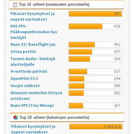
Top 10 -aiheet (vastausten perusteella)
Pikaiset kysymykset ja
997
nopeat vastaukset
PKS FPV -
628
Pääkaupunkiseudun Fpv
lentäjät
Naze 32 / Baseflight ym.
491
Ottaa pattiin
437
Taranis Radio : linkkejä
394
aloittelijalle
4-roottorin pärinää
337
OpenPilot FC:t
294
Ves@n vehkeet
288
Viimeisin multeihin liittyvä
282
ostokseni
Nano FPV (Tiny Whoop)
267
Top 10 -aiheet (katselujen perusteella)
Pikaiset kysymykset ja
1,462,218
nopeat vastaukset