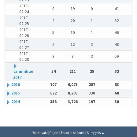
2017-
0
19
0
41
02-24
2017-
2
20
1
52
02-25
2017-
5
10
1
46
02-26
2017-
2
12
3
48
02-27
2017-
3
8
3
59
02-28
tammikuu
54
211
25
52
2017
2016
707
6,073
287
83
2015
672
8,203
330
68
2014
358
3,728
197
30
|
|
|
Webtiryaki
Ohjeet
Ehdot ja säännöt
Siirry ylös ▲