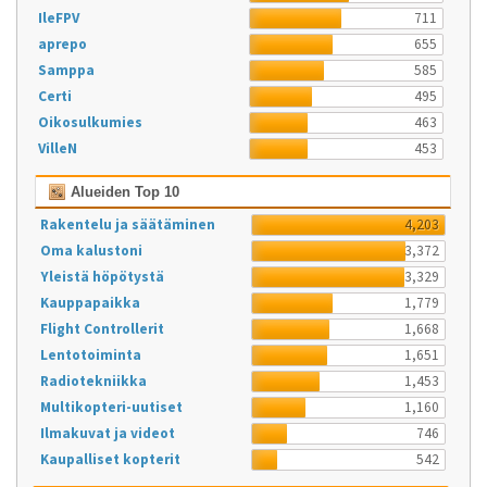
IleFPV
711
aprepo
655
Samppa
585
Certi
495
Oikosulkumies
463
VilleN
453
Alueiden Top 10
Rakentelu ja säätäminen
4,203
Oma kalustoni
3,372
Yleistä höpötystä
3,329
Kauppapaikka
1,779
Flight Controllerit
1,668
Lentotoiminta
1,651
Radiotekniikka
1,453
Multikopteri-uutiset
1,160
Ilmakuvat ja videot
746
Kaupalliset kopterit
542