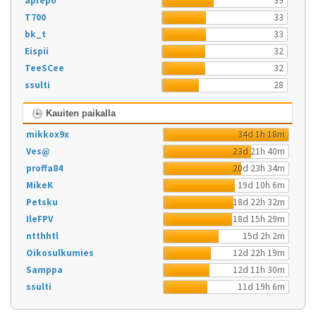
aprepo
39
T700
33
bk_t
33
Eispii
32
TeeSCee
32
ssulti
28
Kauiten paikalla
mikkox9x
34d 1h 18m
Ves@
23d 21h 40m
proffa84
20d 23h 34m
MikeK
19d 10h 6m
Petsku
18d 22h 32m
IleFPV
18d 15h 29m
ntthhtl
15d 2h 2m
Oikosulkumies
12d 22h 19m
Samppa
12d 11h 30m
ssulti
11d 19h 6m