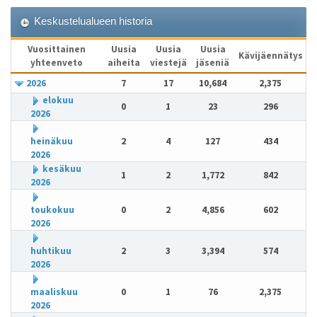
Keskustelualueen historia
Vuosittainen
Uusia
Uusia
Uusia
Kävijäennätys
yhteenveto
aiheita
viestejä
jäseniä
2026
7
17
10,684
2,375
elokuu
0
1
23
296
2026
heinäkuu
2
4
127
434
2026
kesäkuu
1
2
1,772
842
2026
toukokuu
0
2
4,856
602
2026
huhtikuu
2
3
3,394
574
2026
maaliskuu
0
1
76
2,375
2026