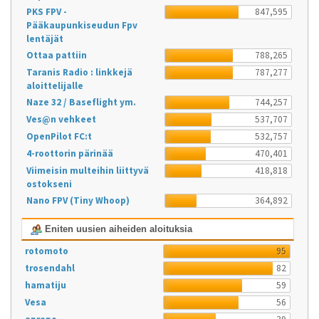
PKS FPV -
847,595
Pääkaupunkiseudun Fpv
lentäjät
Ottaa pattiin
788,265
Taranis Radio : linkkejä
787,277
aloittelijalle
Naze 32 / Baseflight ym.
744,257
Ves@n vehkeet
537,707
OpenPilot FC:t
532,757
4-roottorin pärinää
470,401
Viimeisin multeihin liittyvä
418,818
ostokseni
Nano FPV (Tiny Whoop)
364,892
Eniten uusien aiheiden aloituksia
rotomoto
95
trosendahl
82
hamatiju
59
Vesa
56