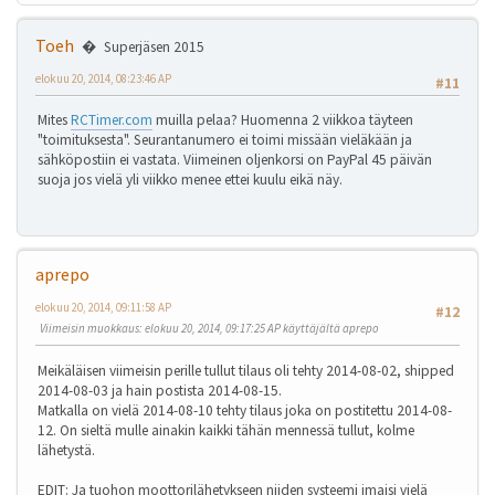
Toeh
Superjäsen 2015
elokuu 20, 2014, 08:23:46 AP
#11
Mites
RCTimer.com
muilla pelaa? Huomenna 2 viikkoa täyteen
"toimituksesta". Seurantanumero ei toimi missään vieläkään ja
sähköpostiin ei vastata. Viimeinen oljenkorsi on PayPal 45 päivän
suoja jos vielä yli viikko menee ettei kuulu eikä näy.
aprepo
elokuu 20, 2014, 09:11:58 AP
#12
Viimeisin muokkaus
: elokuu 20, 2014, 09:17:25 AP käyttäjältä aprepo
Meikäläisen viimeisin perille tullut tilaus oli tehty 2014-08-02, shipped
2014-08-03 ja hain postista 2014-08-15.
Matkalla on vielä 2014-08-10 tehty tilaus joka on postitettu 2014-08-
12. On sieltä mulle ainakin kaikki tähän mennessä tullut, kolme
lähetystä.
EDIT: Ja tuohon moottorilähetykseen niiden systeemi imaisi vielä