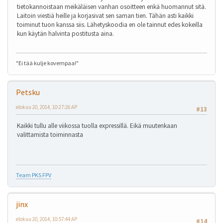
tietokannoistaan meikäläisen vanhan osoitteen enkä huomannut sitä.
Laitoin viestiä heille ja korjasivat sen saman tien. Tähän asti kaikki
toiminut tuon kanssa siis. Lähetyskoodia en ole tainnut edes kokeilla
kun käytän halvinta postitusta aina.
"Ei tää kulje kovempaa!"
Petsku
elokuu 20, 2014, 10:27:26 AP
#13
Kaikki tullu alle viikossa tuolla expressillä. Eikä muutenkaan
valittamista toiminnasta
Team PKS FPV
jinx
elokuu 20, 2014, 10:57:44 AP
#14