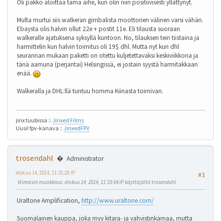
Oli pakko aloittaa tämä aihe, kun olin niin positiivisesti yllättynyt.
Multa murtui siis walkeran gimbalista moottorien välinen varsi vähän.
Ebaysta olis halvin ollut 22e + postit 11e. Eli tilausta suoraan
walkeralle ajatuksena syksyllä kuntoon. No, tilauksen tein tiistaina ja
harmittelin kun halvin toimitus oli 19$ dhl. Mutta nyt kun dhl
seurannan mukaan paketti on otettu kuljetettavaksi keskiviikkona ja
tänä aamuna (perjantai) Helsingissä, ei jostain syystä harmitakkaan
enää.
Walkeralla ja DHL:llä tuntuu homma Kiinasta toimivan.
jinx tuubissa ::
Jinxed Films
Uusi! fpv-kanava ::
JinxedFPV
trosendahl
Administrator
elokuu 14, 2014, 11:31:28 IP
#1
Viimeisin muokkaus
: elokuu 14, 2014, 11:33:04 IP käyttäjältä trosendahl
Uraltone Amplification,
http://www.uraltone.com/
Suomalainen kauppa, joka myy kitara- ja vahvistinkamaa, mutta