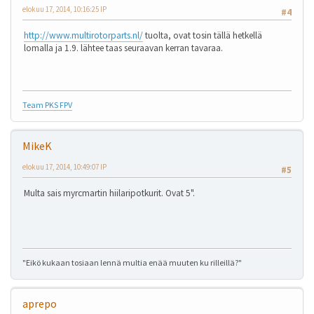
elokuu 17, 2014, 10:16:25 IP
#4
http://www.multirotorparts.nl/
tuolta, ovat tosin tällä hetkellä
lomalla ja 1.9. lähtee taas seuraavan kerran tavaraa.
Team PKS FPV
MikeK
elokuu 17, 2014, 10:49:07 IP
#5
Multa sais myrcmartin hiilaripotkurit. Ovat 5".
"Eikö kukaan tosiaan lennä multia enää muuten ku rilleillä?"
aprepo