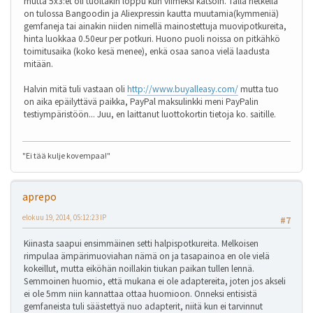
mutta 5x3:et oli tuoltakin loppu kun viimeksi katsoin. Tällä hetkellä
on tulossa Bangoodin ja Aliexpressin kautta muutamia(kymmeniä)
gemfaneja tai ainakin niiden nimellä mainostettuja muovipotkureita,
hinta luokkaa 0.50eur per potkuri. Huono puoli noissa on pitkähkö
toimitusaika (koko kesä menee), enkä osaa sanoa vielä laadusta
mitään.
Halvin mitä tuli vastaan oli
http://www.buyalleasy.com/
mutta tuo
on aika epäilyttävä paikka, PayPal maksulinkki meni PayPalin
testiympäristöön... Juu, en laittanut luottokortin tietoja ko. saitille.
"Ei tää kulje kovempaa!"
aprepo
elokuu 19, 2014, 05:12:23 IP
#7
Kiinasta saapui ensimmäinen setti halpispotkureita. Melkoisen
rimpulaa ämpärimuoviahan nämä on ja tasapainoa en ole vielä
kokeillut, mutta eiköhän noillakin tiukan paikan tullen lennä.
Semmoinen huomio, että mukana ei ole adaptereita, joten jos akseli
ei ole 5mm niin kannattaa ottaa huomioon. Onneksi entisistä
gemfaneista tuli säästettyä nuo adapterit, niitä kun ei tarvinnut