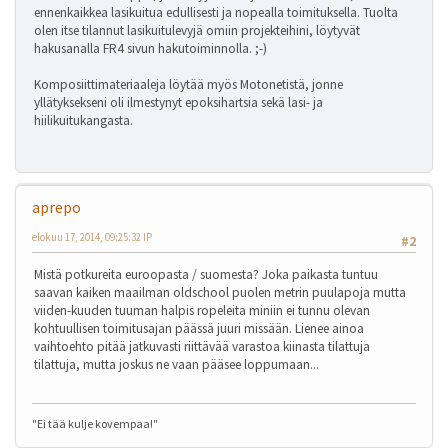
ennenkaikkea lasikuitua edullisesti ja nopealla toimituksella. Tuolta
olen itse tilannut lasikuitulevyjä omiin projekteihini, löytyvät
hakusanalla FR4 sivun hakutoiminnolla. ;-)
Komposiittimateriaaleja löytää myös Motonetistä, jonne
yllätyksekseni oli ilmestynyt epoksihartsia sekä lasi- ja
hiilikuitukangasta.
aprepo
elokuu 17, 2014, 09:25:32 IP
#2
Mistä potkureita euroopasta / suomesta? Joka paikasta tuntuu
saavan kaiken maailman oldschool puolen metrin puulapoja mutta
viiden-kuuden tuuman halpis ropeleita miniin ei tunnu olevan
kohtuullisen toimitusajan päässä juuri missään. Lienee ainoa
vaihtoehto pitää jatkuvasti riittävää varastoa kiinasta tilattuja
tilattuja, mutta joskus ne vaan pääsee loppumaan...
"Ei tää kulje kovempaa!"