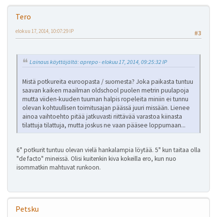
Tero
elokuu 17, 2014, 10:07:29 IP
#3
Lainaus käyttäjältä: aprepo - elokuu 17, 2014, 09:25:32 IP
Mistä potkureita euroopasta / suomesta? Joka paikasta tuntuu
saavan kaiken maailman oldschool puolen metrin puulapoja
mutta viiden-kuuden tuuman halpis ropeleita miniin ei tunnu
olevan kohtuullisen toimitusajan päässä juuri missään. Lienee
ainoa vaihtoehto pitää jatkuvasti riittävää varastoa kiinasta
tilattuja tilattuja, mutta joskus ne vaan pääsee loppumaan...
6" potkurit tuntuu olevan vielä hankalampia löytää. 5" kun taitaa olla
"de facto" mineissä. Olisi kuitenkin kiva kokeilla ero, kun nuo
isommatkin mahtuvat runkoon.
Petsku