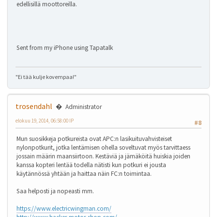
edellisillä moottoreilla.
Sent from my iPhone using Tapatalk
"Ei tää kulje kovempaa!"
trosendahl
Administrator
elokuu 19, 2014, 06:58:00 IP
#8
Mun suosikkeja potkureista ovat APC:n lasikuituvahvisteiset
nylonpotkurit, jotka lentämisen ohella soveltuvat myös tarvittaess
jossain määrin maansiirtoon. Kestäviä ja jämäköitä huiskia joiden
kanssa kopteri lentää todella nätisti kun potkuri ei jousta
käytännössä yhtään ja haittaa näin FC:n toimintaa.
Saa helposti ja nopeasti mm.
https://www.electricwingman.com/