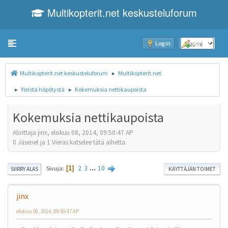
Multikopterit.net keskusteluforum
Toggle navigation
Log in
Sign up
Multikopterit.net keskusteluforum
Multikopterit.net
►
Yleistä höpötystä
Kokemuksia nettikaupoista
►
►
Kokemuksia nettikaupoista
Aloittaja jinx, elokuu 08, 2014, 09:50:47 AP
0 Jäsenet ja 1 Vieras katselee tätä aihetta.
2
3
...
10
Sivuja
1
SIIRRY ALAS
KÄYTTÄJÄN TOIMET
jinx
elokuu 08, 2014, 09:50:47 AP