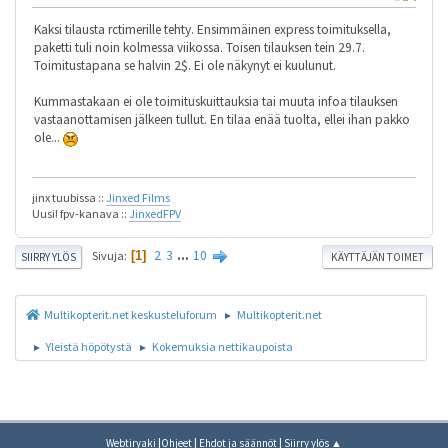
Kaksi tilausta rctimerille tehty. Ensimmäinen express toimituksella,
paketti tuli noin kolmessa viikossa. Toisen tilauksen tein 29.7.
Toimitustapana se halvin 2$. Ei ole näkynyt ei kuulunut.
Kummastakaan ei ole toimituskuittauksia tai muuta infoa tilauksen
vastaanottamisen jälkeen tullut. En tilaa enää tuolta, ellei ihan pakko
ole...
jinx tuubissa ::
Jinxed Films
Uusi! fpv-kanava ::
JinxedFPV
2
3
...
10
Sivuja
1
SIIRRY YLÖS
KÄYTTÄJÄN TOIMET
Multikopterit.net keskusteluforum
Multikopterit.net
►
Yleistä höpötystä
Kokemuksia nettikaupoista
►
►
|
|
|
Webtiryaki
Ohjeet
Ehdot ja säännöt
Siirry ylös ▲