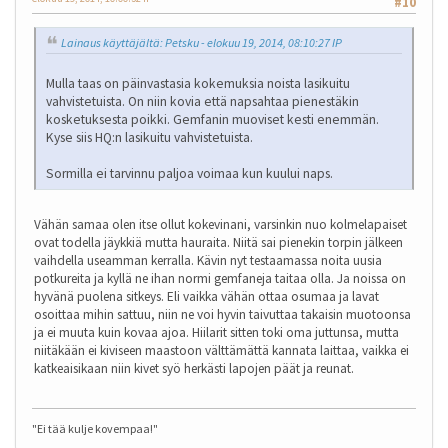
#10
Lainaus käyttäjältä: Petsku - elokuu 19, 2014, 08:10:27 IP
Mulla taas on päinvastasia kokemuksia noista lasikuitu
vahvistetuista. On niin kovia että napsahtaa pienestäkin
kosketuksesta poikki. Gemfanin muoviset kesti enemmän.
Kyse siis HQ:n lasikuitu vahvistetuista.
Sormilla ei tarvinnu paljoa voimaa kun kuului naps.
Vähän samaa olen itse ollut kokevinani, varsinkin nuo kolmelapaiset
ovat todella jäykkiä mutta hauraita. Niitä sai pienekin torpin jälkeen
vaihdella useamman kerralla. Kävin nyt testaamassa noita uusia
potkureita ja kyllä ne ihan normi gemfaneja taitaa olla. Ja noissa on
hyvänä puolena sitkeys. Eli vaikka vähän ottaa osumaa ja lavat
osoittaa mihin sattuu, niin ne voi hyvin taivuttaa takaisin muotoonsa
ja ei muuta kuin kovaa ajoa. Hiilarit sitten toki oma juttunsa, mutta
niitäkään ei kiviseen maastoon välttämättä kannata laittaa, vaikka ei
katkeaisikaan niin kivet syö herkästi lapojen päät ja reunat.
"Ei tää kulje kovempaa!"