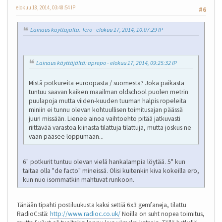
elokuu 18, 2014, 03:48:54 IP
#6
Lainaus käyttäjältä: Tero - elokuu 17, 2014, 10:07:29 IP
Lainaus käyttäjältä: aprepo - elokuu 17, 2014, 09:25:32 IP
Mistä potkureita euroopasta / suomesta? Joka paikasta
tuntuu saavan kaiken maailman oldschool puolen metrin
puulapoja mutta viiden-kuuden tuuman halpis ropeleita
miniin ei tunnu olevan kohtuullisen toimitusajan päässä
juuri missään. Lienee ainoa vaihtoehto pitää jatkuvasti
riittävää varastoa kiinasta tilattuja tilattuja, mutta joskus ne
vaan pääsee loppumaan...
6" potkurit tuntuu olevan vielä hankalampia löytää. 5" kun
taitaa olla "de facto" mineissä. Olisi kuitenkin kiva kokeilla ero,
kun nuo isommatkin mahtuvat runkoon.
Tänään tipahti postiluukusta kaksi settiä 6x3 gemfaneja, tilattu
RadioC:stä:
http://www.radioc.co.uk/
Noilla on suht nopea toimitus,