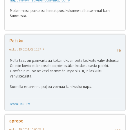
http://www.hacker-motor-shop.com/
Molemmissa paikoissa hinnat postikuluineen alhaisemmat kuin
Suomessa.
Petsku
elokuu 19, 2014, 08:10:27 IP
#9
Mulla taas on päinvastasia kokemuksia noista lasikuitu vahvistetuista.
On niin kovia että napsahtaa pienestäkin kosketuksesta poikki.
Gemfanin muoviset kesti enemmän. Kyse siis HQ:n lasikuitu
vahvistetuista.
Sormilla ei tarvinnu paljoa voimaa kun kuului naps.
Team PKS FPV
aprepo
elokuu 19, 2014, 10:00:32 IP