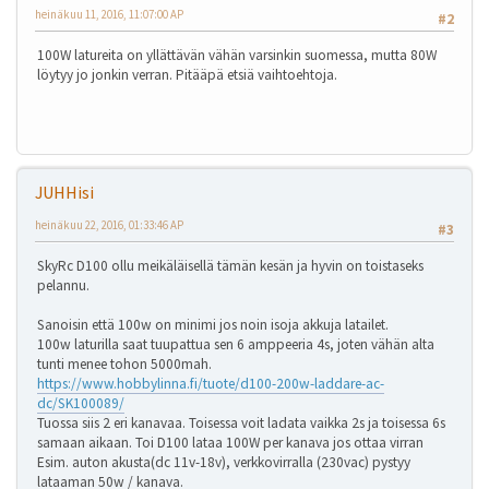
heinäkuu 11, 2016, 11:07:00 AP
#2
100W latureita on yllättävän vähän varsinkin suomessa, mutta 80W
löytyy jo jonkin verran. Pitääpä etsiä vaihtoehtoja.
JUHHisi
heinäkuu 22, 2016, 01:33:46 AP
#3
SkyRc D100 ollu meikäläisellä tämän kesän ja hyvin on toistaseks
pelannu.
Sanoisin että 100w on minimi jos noin isoja akkuja latailet.
100w laturilla saat tuupattua sen 6 amppeeria 4s, joten vähän alta
tunti menee tohon 5000mah.
https://www.hobbylinna.fi/tuote/d100-200w-laddare-ac-
dc/SK100089/
Tuossa siis 2 eri kanavaa. Toisessa voit ladata vaikka 2s ja toisessa 6s
samaan aikaan. Toi D100 lataa 100W per kanava jos ottaa virran
Esim. auton akusta(dc 11v-18v), verkkovirralla (230vac) pystyy
lataaman 50w / kanava.