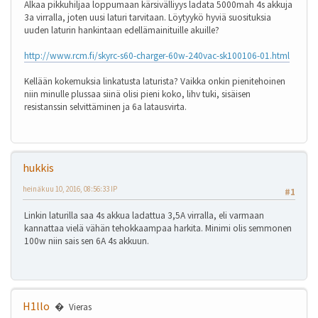
Alkaa pikkuhiljaa loppumaan kärsivälliyys ladata 5000mah 4s akkuja
3a virralla, joten uusi laturi tarvitaan. Löytyykö hyviä suosituksia
uuden laturin hankintaan edellämainituille akuille?
http://www.rcm.fi/skyrc-s60-charger-60w-240vac-sk100106-01.html
Kellään kokemuksia linkatusta laturista? Vaikka onkin pienitehoinen
niin minulle plussaa siinä olisi pieni koko, lihv tuki, sisäisen
resistanssin selvittäminen ja 6a latausvirta.
hukkis
heinäkuu 10, 2016, 08:56:33 IP
#1
Linkin laturilla saa 4s akkua ladattua 3,5A virralla, eli varmaan
kannattaa vielä vähän tehokkaampaa harkita. Minimi olis semmonen
100w niin sais sen 6A 4s akkuun.
H1llo
Vieras