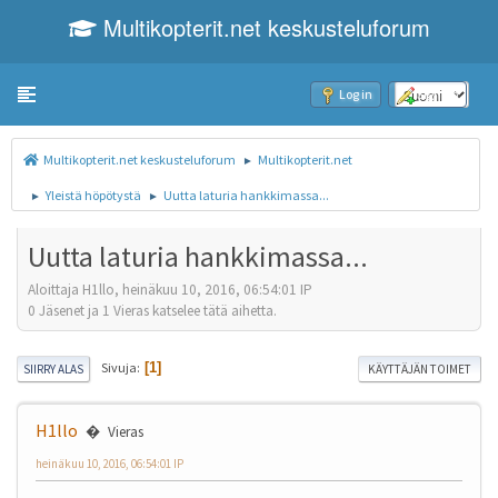
Multikopterit.net keskusteluforum
Toggle navigation
Log in
Sign up
Multikopterit.net keskusteluforum
Multikopterit.net
►
Yleistä höpötystä
Uutta laturia hankkimassa...
►
►
Uutta laturia hankkimassa...
Aloittaja H1llo, heinäkuu 10, 2016, 06:54:01 IP
0 Jäsenet ja 1 Vieras katselee tätä aihetta.
Sivuja
1
SIIRRY ALAS
KÄYTTÄJÄN TOIMET
H1llo
Vieras
heinäkuu 10, 2016, 06:54:01 IP