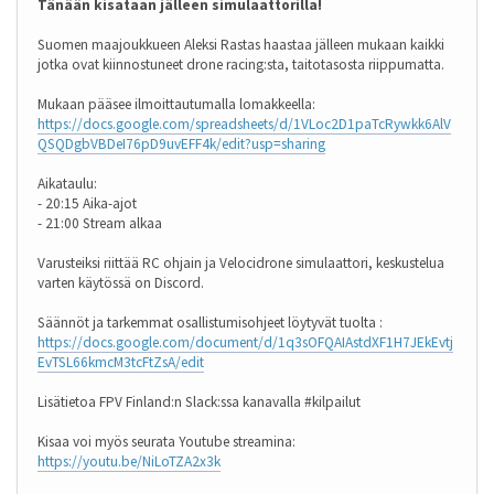
Tänään kisataan jälleen simulaattorilla!
Suomen maajoukkueen Aleksi Rastas haastaa jälleen mukaan kaikki
jotka ovat kiinnostuneet drone racing:sta, taitotasosta riippumatta.
Mukaan pääsee ilmoittautumalla lomakkeella:
https://docs.google.com/spreadsheets/d/1VLoc2D1paTcRywkk6AlV
QSQDgbVBDeI76pD9uvEFF4k/edit?usp=sharing
Aikataulu:
- 20:15 Aika-ajot
- 21:00 Stream alkaa
Varusteiksi riittää RC ohjain ja Velocidrone simulaattori, keskustelua
varten käytössä on Discord.
Säännöt ja tarkemmat osallistumisohjeet löytyvät tuolta :
https://docs.google.com/document/d/1q3sOFQAIAstdXF1H7JEkEvtj
EvTSL66kmcM3tcFtZsA/edit
Lisätietoa FPV Finland:n Slack:ssa kanavalla #kilpailut
Kisaa voi myös seurata Youtube streamina:
https://youtu.be/NiLoTZA2x3k