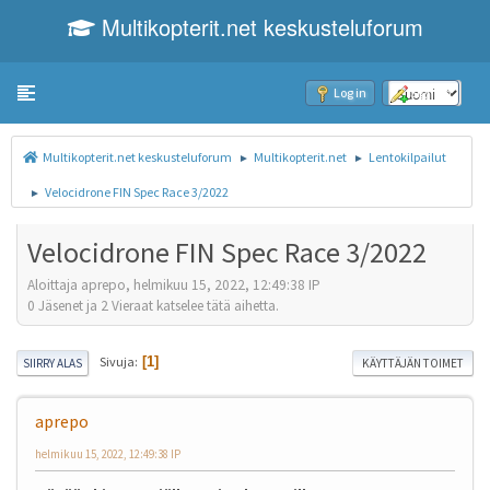
Multikopterit.net keskusteluforum
Toggle navigation
Log in
Sign up
Multikopterit.net keskusteluforum
Multikopterit.net
Lentokilpailut
►
►
Velocidrone FIN Spec Race 3/2022
►
Velocidrone FIN Spec Race 3/2022
Aloittaja aprepo, helmikuu 15, 2022, 12:49:38 IP
0 Jäsenet ja 2 Vieraat katselee tätä aihetta.
Sivuja
1
SIIRRY ALAS
KÄYTTÄJÄN TOIMET
aprepo
helmikuu 15, 2022, 12:49:38 IP