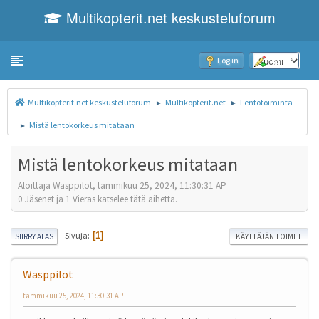
Multikopterit.net keskusteluforum
Toggle navigation
Log in
Sign up
Multikopterit.net keskusteluforum
Multikopterit.net
Lentotoiminta
►
►
Mistä lentokorkeus mitataan
►
Mistä lentokorkeus mitataan
Aloittaja Wasppilot, tammikuu 25, 2024, 11:30:31 AP
0 Jäsenet ja 1 Vieras katselee tätä aihetta.
Sivuja
1
SIIRRY ALAS
KÄYTTÄJÄN TOIMET
Wasppilot
tammikuu 25, 2024, 11:30:31 AP