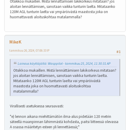
Otsikkoa mukaillen. Mistä lennättämisen lakikorkeus mitataan? jos
aloitan lennättämisen, sanotaan vaikka tunturin laelta. Mitataanko
120M AGL tunturin laelta vai ympäröivästä maastosta joka on
huomattavasti aloituskohtaa matalammalla?
MikeK
tammikuu 26, 2024, 07:06:33 IP
#1
Lainaus käyttäjältä: Wasppilot - tammikuu 25, 2024, 11:30:31 AP
Otsikkoa mukaillen. Mistä lennättämisen lakikorkeus mitataan?
jos aloitan lennättämisen, sanotaan vaikka tunturin laelta.
Mitataanko 120M AGL tunturin laelta vai ympäröivästä
maastosta joka on huomattavasti aloituskohtaa
matalammalla?
Virallisesti asetuksessa seuraavasti:
"e) lennon aikana miehittämätön ilma-alus pidetään 120 metrin
säteellä maanpinnan lähimmästä kohdasta, paitsi liitteessä olevassa
A osassa määritetyn esteen yli lennettäessä;"