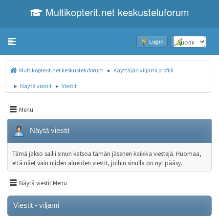
Multikopterit.net keskusteluforum
Toggle navigation
Log in
Sign up
Multikopterit.net keskusteluforum
Käyttäjän viljami profiili
►
Näytä viestit
Viestit
►
►
Menu
Näytä viestit
Tämä jakso sallii sinun katsoa tämän jäsenen kaikkia viestejä. Huomaa,
että näet vain niiden alueiden viestit, joihin sinulla on nyt pääsy.
Näytä viestit Menu
Viestit - viljami