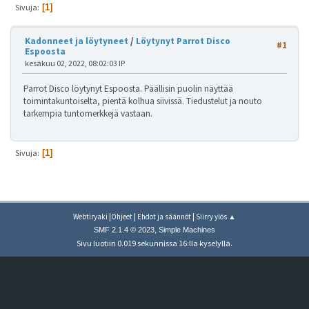
Sivuja
1
Kadonneet ja löytyneet
/
Löytynyt Parrot Disco
#1
Espoosta
kesäkuu 02, 2022, 08:02:03 IP
Parrot Disco löytynyt Espoosta. Päällisin puolin näyttää
toimintakuntoiselta, pientä kolhua siivissä. Tiedustelut ja nouto
tarkempia tuntomerkkejä vastaan.
Sivuja
1
|
|
|
Webtiryaki
Ohjeet
Ehdot ja säännöt
Siirry ylös ▲
,
SMF 2.1.4 © 2023
Simple Machines
Sivu luotiin 0.019 sekunnissa 16:lla kyselyllä.