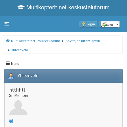
Multikopterit.net keskusteluforum
Toggle navigation
Log in
Sign up
Multikopterit.net keskusteluforum
Käyttäjän ntthhtl profiili
►
Yhteenveto
►
Menu
Yhteenveto
ntthhtl
Sr. Member