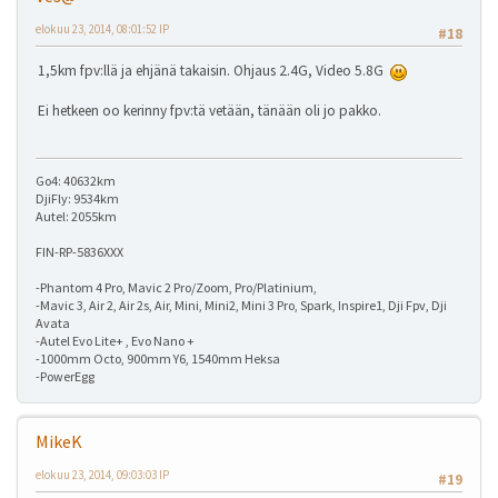
elokuu 23, 2014, 08:01:52 IP
#18
1,5km fpv:llä ja ehjänä takaisin. Ohjaus 2.4G, Video 5.8G
Ei hetkeen oo kerinny fpv:tä vetään, tänään oli jo pakko.
Go4: 40632km
DjiFly: 9534km
Autel: 2055km
FIN-RP-5836XXX
-Phantom 4 Pro, Mavic 2 Pro/Zoom, Pro/Platinium,
-Mavic 3, Air 2, Air 2s, Air, Mini, Mini2, Mini 3 Pro, Spark, Inspire1, Dji Fpv, Dji
Avata
-Autel Evo Lite+ , Evo Nano +
-1000mm Octo, 900mm Y6, 1540mm Heksa
-PowerEgg
MikeK
elokuu 23, 2014, 09:03:03 IP
#19