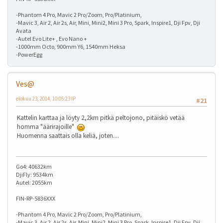
-Phantom 4 Pro, Mavic 2 Pro/Zoom, Pro/Platinium,
-Mavic 3, Air 2, Air 2s, Air, Mini, Mini2, Mini 3 Pro, Spark, Inspire1, Dji Fpv, Dji
Avata
-Autel Evo Lite+ , Evo Nano +
-1000mm Octo, 900mm Y6, 1540mm Heksa
-PowerEgg
Ves@
elokuu 23, 2014, 10:05:23 IP
#21
Kattelin karttaa ja löyty 2,2km pitkä peltojono, pitäiskö vetää
homma "äärirajoille"
Huomenna saattais olla keliä, joten....
Go4: 40632km
DjiFly: 9534km
Autel: 2055km
FIN-RP-5836XXX
-Phantom 4 Pro, Mavic 2 Pro/Zoom, Pro/Platinium,
-Mavic 3, Air 2, Air 2s, Air, Mini, Mini2, Mini 3 Pro, Spark, Inspire1, Dji Fpv, Dji