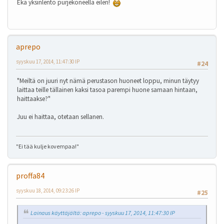
Eka yksinlento purjekoneella eilen!
aprepo
syyskuu 17, 2014, 11:47:30 IP
#24
"Meiltä on juuri nyt nämä perustason huoneet loppu, minun täytyy
laittaa teille tällainen kaksi tasoa parempi huone samaan hintaan,
haittaakse?"
Juu ei haittaa, otetaan sellanen.
"Ei tää kulje kovempaa!"
proffa84
syyskuu 18, 2014, 09:23:26 IP
#25
Lainaus käyttäjältä: aprepo - syyskuu 17, 2014, 11:47:30 IP