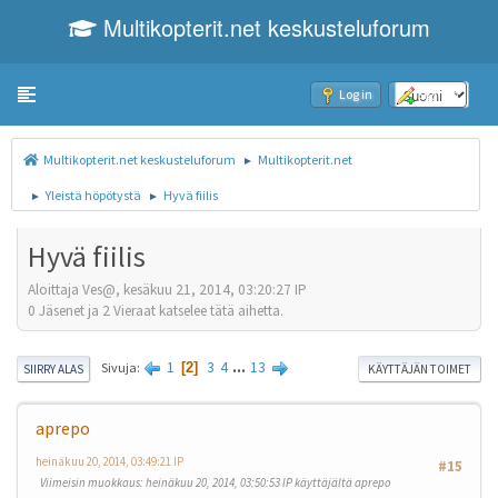
Multikopterit.net keskusteluforum
Toggle navigation
Log in
Sign up
Multikopterit.net keskusteluforum
Multikopterit.net
►
Yleistä höpötystä
Hyvä fiilis
►
►
Hyvä fiilis
Aloittaja Ves@, kesäkuu 21, 2014, 03:20:27 IP
0 Jäsenet ja 2 Vieraat katselee tätä aihetta.
1
3
4
...
13
Sivuja
2
SIIRRY ALAS
KÄYTTÄJÄN TOIMET
aprepo
heinäkuu 20, 2014, 03:49:21 IP
#15
Viimeisin muokkaus
: heinäkuu 20, 2014, 03:50:53 IP käyttäjältä aprepo