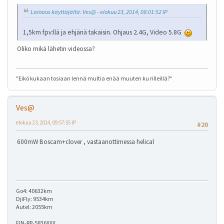
Lainaus käyttäjältä: Ves@ - elokuu 23, 2014, 08:01:52 IP
1,5km fpv:llä ja ehjänä takaisin. Ohjaus 2.4G, Video 5.8G
Oliko mikä lähetin videossa?
"Eikö kukaan tosiaan lennä multia enää muuten ku rilleillä?"
Ves@
elokuu 23, 2014, 09:57:55 IP
#20
600mW Boscam+clover , vastaanottimessa helical
Go4: 40632km
DjiFly: 9534km
Autel: 2055km
FIN-RP-5836XXX