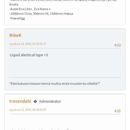
Avata
-Autel Evo Lite+ , Evo Nano +
-1000mm Octo, 900mm Y6, 1540mm Heksa
-PowerEgg
MikeK
syyskuu 14, 2014, 03:32:01 IP
#22
Liquid electrical tape <3
"Eikö kukaan tosiaan lennä multia enää muuten ku rilleillä?"
trosendahl
Administrator
syyskuu 15, 2014, 08:59:26 IP
#23