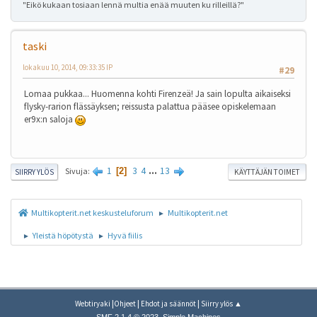
"Eikö kukaan tosiaan lennä multia enää muuten ku rilleillä?"
taski
lokakuu 10, 2014, 09:33:35 IP
#29
Lomaa pukkaa... Huomenna kohti Firenzeä! Ja sain lopulta aikaiseksi
flysky-rarion flässäyksen; reissusta palattua pääsee opiskelemaan
er9x:n saloja
1
3
4
...
13
Sivuja
2
SIIRRY YLÖS
KÄYTTÄJÄN TOIMET
Multikopterit.net keskusteluforum
Multikopterit.net
►
Yleistä höpötystä
Hyvä fiilis
►
►
|
|
|
Webtiryaki
Ohjeet
Ehdot ja säännöt
Siirry ylös ▲