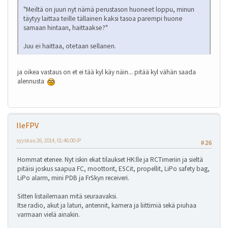
"Meiltä on juuri nyt nämä perustason huoneet loppu, minun
täytyy laittaa teille tällainen kaksi tasoa parempi huone
samaan hintaan, haittaakse?"
Juu ei haittaa, otetaan sellanen.
ja oikea vastaus on et ei tää kyl käy näin... pitää kyl vähän saada
alennusta
IleFPV
syyskuu 26, 2014, 01:46:00 IP
#26
Hommat etenee. Nyt iskin ekat tilaukset HK:lle ja RCTimeriin ja sieltä
pitäisi joskus saapua FC, moottorit, ESCit, propellit, LiPo safety bag,
LiPo alarm, mini PDB ja FrSkyn receiveri.
Sitten listailemaan mitä seuraavaksi.
Itse radio, akut ja laturi, antennit, kamera ja liittimiä sekä piuhaa
varmaan vielä ainakin.