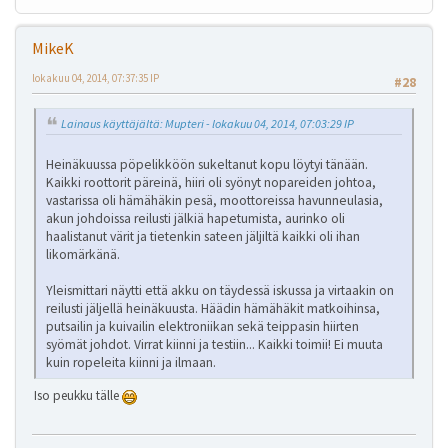
MikeK
lokakuu 04, 2014, 07:37:35 IP
#28
Lainaus käyttäjältä: Mupteri - lokakuu 04, 2014, 07:03:29 IP
Heinäkuussa pöpelikköön sukeltanut kopu löytyi tänään.
Kaikki roottorit päreinä, hiiri oli syönyt nopareiden johtoa,
vastarissa oli hämähäkin pesä, moottoreissa havunneulasia,
akun johdoissa reilusti jälkiä hapetumista, aurinko oli
haalistanut värit ja tietenkin sateen jäljiltä kaikki oli ihan
likomärkänä.
Yleismittari näytti että akku on täydessä iskussa ja virtaakin on
reilusti jäljellä heinäkuusta. Häädin hämähäkit matkoihinsa,
putsailin ja kuivailin elektroniikan sekä teippasin hiirten
syömät johdot. Virrat kiinni ja testiin... Kaikki toimii! Ei muuta
kuin ropeleita kiinni ja ilmaan.
Iso peukku tälle