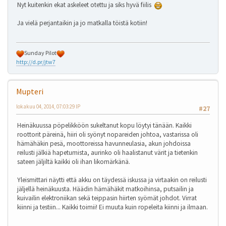
Nyt kuitenkin ekat askeleet otettu ja siks hyvä fiilis
Ja vielä perjantaikin ja jo matkalla töistä kotiin!
Sunday Pilot
http://d.pr/jtw7
Mupteri
lokakuu 04, 2014, 07:03:29 IP
#27
Heinäkuussa pöpelikköön sukeltanut kopu löytyi tänään. Kaikki
roottorit päreinä, hiiri oli syönyt nopareiden johtoa, vastarissa oli
hämähäkin pesä, moottoreissa havunneulasia, akun johdoissa
reilusti jälkiä hapetumista, aurinko oli haalistanut värit ja tietenkin
sateen jäljiltä kaikki oli ihan likomärkänä.
Yleismittari näytti että akku on täydessä iskussa ja virtaakin on reilusti
jäljellä heinäkuusta. Häädin hämähäkit matkoihinsa, putsailin ja
kuivailin elektroniikan sekä teippasin hiirten syömät johdot. Virrat
kiinni ja testiin... Kaikki toimii! Ei muuta kuin ropeleita kiinni ja ilmaan.