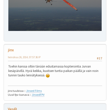
jinx
heinäkuu 26, 2014, 07:57:36 IP
#17
Toehin kanssa oltiin tänään edustamassa kopterointia Jurvan
kesäpäivillä. Hyvä keikka, kuutisen tuntia paikan päällä ja vain noin
tunnin tauko lennätyksessä.
jinx tuubissa ::
Jinxed Films
Uusi! fpv-kanava ::
JinxedFPV
Ves@