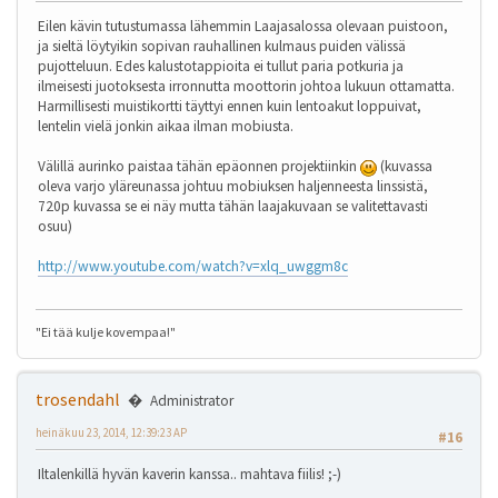
Eilen kävin tutustumassa lähemmin Laajasalossa olevaan puistoon,
ja sieltä löytyikin sopivan rauhallinen kulmaus puiden välissä
pujotteluun. Edes kalustotappioita ei tullut paria potkuria ja
ilmeisesti juotoksesta irronnutta moottorin johtoa lukuun ottamatta.
Harmillisesti muistikortti täyttyi ennen kuin lentoakut loppuivat,
lentelin vielä jonkin aikaa ilman mobiusta.
Välillä aurinko paistaa tähän epäonnen projektiinkin
(kuvassa
oleva varjo yläreunassa johtuu mobiuksen haljenneesta linssistä,
720p kuvassa se ei näy mutta tähän laajakuvaan se valitettavasti
osuu)
http://www.youtube.com/watch?v=xlq_uwggm8c
"Ei tää kulje kovempaa!"
trosendahl
Administrator
heinäkuu 23, 2014, 12:39:23 AP
#16
Iltalenkillä hyvän kaverin kanssa.. mahtava fiilis! ;-)