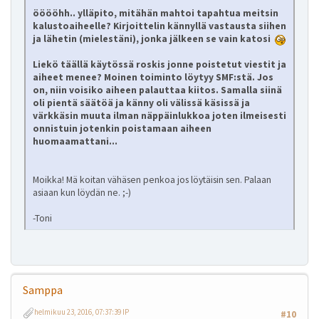
ööööhh.. ylläpito, mitähän mahtoi tapahtua meitsin
kalustoaiheelle? Kirjoittelin kännyllä vastausta siihen
ja lähetin (mielestäni), jonka jälkeen se vain katosi
Liekö täällä käytössä roskis jonne poistetut viestit ja
aiheet menee? Moinen toiminto löytyy SMF:stä. Jos
on, niin voisiko aiheen palauttaa kiitos. Samalla siinä
oli pientä säätöä ja känny oli välissä käsissä ja
värkkäsin muuta ilman näppäinlukkoa joten ilmeisesti
onnistuin jotenkin poistamaan aiheen
huomaamattani...
Moikka! Mä koitan vähäsen penkoa jos löytäisin sen. Palaan
asiaan kun löydän ne. ;-)
-Toni
Samppa
helmikuu 23, 2016, 07:37:39 IP
#10