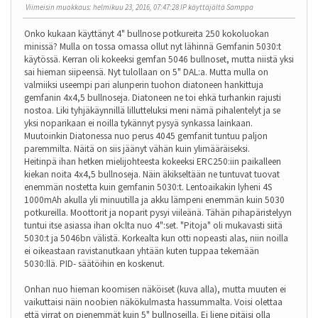
Viimeisin muokkaus
: helmikuu 23, 2016, 07:47:28 IP käyttäjältä Samppa
Onko kukaan käyttänyt 4" bullnose potkureita 250 kokoluokan
minissä? Mulla on tossa omassa ollut nyt lähinnä Gemfanin 5030:t
käytössä. Kerran oli kokeeksi gemfan 5046 bullnoset, mutta niistä yksi
sai hieman siipeensä. Nyt tulollaan on 5" DAL:a. Mutta mulla on
valmiiksi useempi pari alunperin tuohon diatoneen hankittuja
gemfanin 4x4,5 bullnoseja. Diatoneen ne toi ehkä turhankin rajusti
nostoa. Liki tyhjäkäynnillä lillutteluksi meni nämä pihalentelyt ja se
yksi noparikaan ei noilla tykännyt pysyä synkassa lainkaan.
Muutoinkin Diatonessa nuo perus 4045 gemfanit tuntuu paljon
paremmilta. Näitä on siis jäänyt vähän kuin ylimääräiseksi.
Heitinpä ihan hetken mielijohteesta kokeeksi ERC250:iin paikalleen
kiekan noita 4x4,5 bullnoseja. Näin äkikseltään ne tuntuvat tuovat
enemmän nostetta kuin gemfanin 5030:t. Lentoaikakin lyheni 4S
1000mAh akulla yli minuutilla ja akku lämpeni enemmän kuin 5030
potkureilla. Moottorit ja noparit pysyi viileänä. Tähän pihapäristelyyn
tuntui itse asiassa ihan ok:lta nuo 4":set. "Pitoja" oli mukavasti siitä
5030:t ja 5046bn välistä. Korkealta kun otti nopeasti alas, niin noilla
ei oikeastaan ravistanutkaan yhtään kuten tuppaa tekemään
5030:llä. PID- säätöihin en koskenut.
Onhan nuo hieman koomisen näköiset (kuva alla), mutta muuten ei
vaikuttaisi näin noobien näkökulmasta hassummalta. Voisi olettaa
että virrat on pienemmät kuin 5" bullnoseilla. Ei liene pitäisi olla