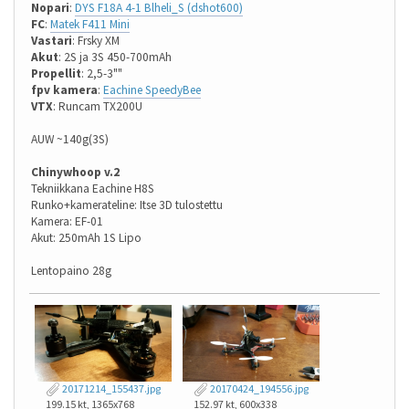
Nopari
:
DYS F18A 4-1 Blheli_S (dshot600)
FC
:
Matek F411 Mini
Vastari
: Frsky XM
Akut
: 2S ja 3S 450-700mAh
Propellit
: 2,5-3""
fpv kamera
:
Eachine SpeedyBee
VTX
: Runcam TX200U
AUW ~140g(3S)
Chinywhoop v.2
Tekniikkana Eachine H8S
Runko+kamerateline: Itse 3D tulostettu
Kamera: EF-01
Akut: 250mAh 1S Lipo
Lentopaino 28g
20171214_155437.jpg
20170424_194556.jpg
199.15 kt, 1365x768
152.97 kt, 600x338