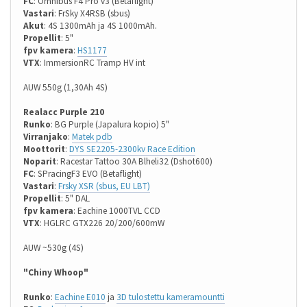
FC
: Omnibus F4 Pro v3 (Betaflight)
Vastari
: FrSky X4RSB (sbus)
Akut
: 4S 1300mAh ja 4S 1000mAh.
Propellit
: 5"
fpv kamera
:
HS1177
VTX
: ImmersionRC Tramp HV int
AUW 550g (1,30Ah 4S)
Realacc Purple 210
Runko
: BG Purple (Japalura kopio) 5"
Virranjako
:
Matek pdb
Moottorit
:
DYS SE2205-2300kv Race Edition
Noparit
: Racestar Tattoo 30A Blheli32 (Dshot600)
FC
: SPracingF3 EVO (Betaflight)
Vastari
:
Frsky XSR (sbus, EU LBT)
Propellit
: 5" DAL
fpv kamera
: Eachine 1000TVL CCD
VTX
: HGLRC GTX226 20/200/600mW
AUW ~530g (4S)
"Chiny Whoop"
Runko
:
Eachine E010
ja
3D tulostettu kameramountti