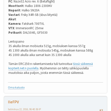
FC
: Naze32 Acro rev. 6 (Betaflight)
Moottorit
: Halko 1806-2300KV
Noparit
: Halko SN20A
Vastari
: Frsky X4R-SB (sbus liityntä)
Akut
:
Kamera
: Fatshark 700TVL
VTX
: ImmersionRC 25mw
Potkurit
: DAL5040, GF5030
Lentopaino
3S akulla ilman mobiusta 515g, mobiuksen kanssa 557g
4S 1300 akulla ilman mobiusta 545g, mobiuksen kanssa 588g
4S 1000 akulla aika samat kuin 3S 1300 akulla
Tämän ERC250:n rakentamisesta tuli turinoitua
tässä säikeessä
kopterit.net:n puolella
. Myöhemmin on tehty sähköpuolella
muutoksia aika paljon, joista enemmän tässä säikeessä.
Oma kalusto
IleFPV
helmikuu 22, 2016, 06:40:36 IP
#3