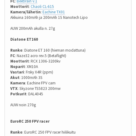
FC
:
Beebrain v.1
Moottorit
:
Chaoli CL-615
Kamera/lähetin
:
Eachine TX01
Akkuina 160mAh ja 200mAh 1S Nanotech Lipo
AUW 200mAh akulla n. 27g
Diatone ET160
Runko
: Diatone ET 160 (hieman modattuna)
FC
: Naze32 acro rev.5 (Betaflight)
Moottorit
: RCX 1306-3200kv
Noparit
: XM10A
Vastari
: Frsky X4R (ppm)
Akut
: 1000mAh 3S
Kamera
: Eachine FPV cam
VTX
: Skyzone TS5823 200mw
Potkurit
: DAL4045
AUW noin 270g
EuroRC 250 FPV racer
Runko
: EuroRC 250 FPV racer hiilikuitu