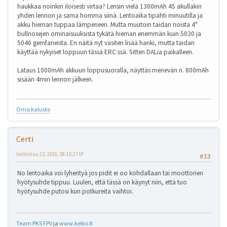
haukkaa noinkin iloisesti virtaa? Lensin vielä 1300mAh 4S akullakin
yhden lennon ja sama homma siinä. Lentoaika tipahti minuutilla ja
akku hieman tuppaa lämpeneen. Mutta muutoin taidan noista 4"
bullnosejen ominaisuuksista tykätä hieman enemmän kuin 5030 ja
5046 gemfaneista. En näitä nyt vasiten lisää hanki, mutta taidan
käyttää nykyiset loppuun tässä ERC:ssä. Sitten DALia paikalleen.
Lataus 1000mAh akkuun loppusuoralla, näyttäs menevän n. 800mAh
sisään 4min lennon jälkeen.
Oma kalusto
Certi
helmikuu 23, 2016, 08:15:27 IP
#13
No lentoaika voi lyhentyä jos pidit ei oo kohdallaan tai moottorien
hyötysuhde tippuu. Luulen, että tässä on käynyt niin, että tuo
hyötysuhde putosi kun potkureita vaihtoi.
Team PKS FPV
ja
www.kelko.fi