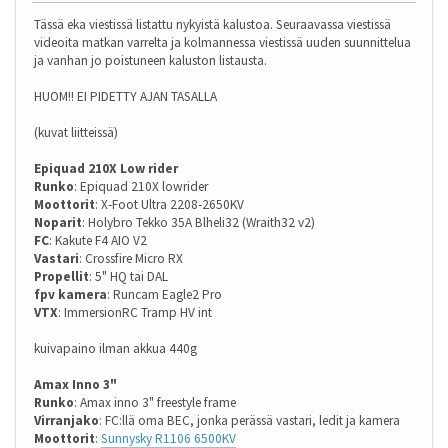
Tässä eka viestissä listattu nykyistä kalustoa. Seuraavassa viestissä
videoita matkan varrelta ja kolmannessa viestissä uuden suunnittelua
ja vanhan jo poistuneen kaluston listausta.
HUOM!! EI PIDETTY AJAN TASALLA
(kuvat liitteissä)
Epiquad 210X Low rider
Runko
: Epiquad 210X lowrider
Moottorit
: X-Foot Ultra 2208-2650KV
Noparit
: Holybro Tekko 35A Blheli32 (Wraith32 v2)
FC
: Kakute F4 AIO V2
Vastari
: Crossfire Micro RX
Propellit
: 5" HQ tai DAL
fpv kamera
: Runcam Eagle2 Pro
VTX
: ImmersionRC Tramp HV int
kuivapaino ilman akkua 440g
Amax Inno 3"
Runko
: Amax inno 3" freestyle frame
Virranjako
: FC:llä oma BEC, jonka perässä vastari, ledit ja kamera
Moottorit
:
Sunnysky R1106 6500KV