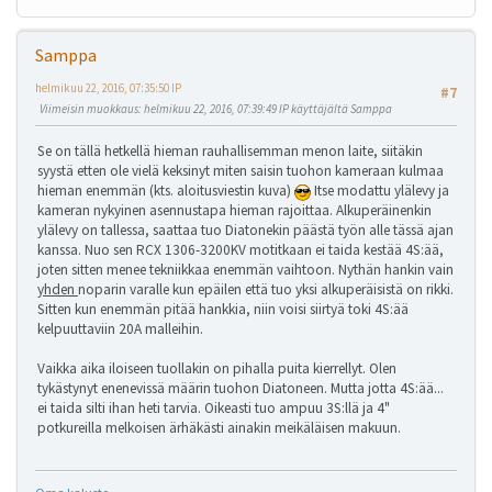
Samppa
helmikuu 22, 2016, 07:35:50 IP
#7
Viimeisin muokkaus
: helmikuu 22, 2016, 07:39:49 IP käyttäjältä Samppa
Se on tällä hetkellä hieman rauhallisemman menon laite, siitäkin
syystä etten ole vielä keksinyt miten saisin tuohon kameraan kulmaa
hieman enemmän (kts. aloitusviestin kuva)
Itse modattu ylälevy ja
kameran nykyinen asennustapa hieman rajoittaa. Alkuperäinenkin
ylälevy on tallessa, saattaa tuo Diatonekin päästä työn alle tässä ajan
kanssa. Nuo sen RCX 1306-3200KV motitkaan ei taida kestää 4S:ää,
joten sitten menee tekniikkaa enemmän vaihtoon. Nythän hankin vain
yhden
noparin varalle kun epäilen että tuo yksi alkuperäisistä on rikki.
Sitten kun enemmän pitää hankkia, niin voisi siirtyä toki 4S:ää
kelpuuttaviin 20A malleihin.
Vaikka aika iloiseen tuollakin on pihalla puita kierrellyt. Olen
tykästynyt enenevissä määrin tuohon Diatoneen. Mutta jotta 4S:ää...
ei taida silti ihan heti tarvia. Oikeasti tuo ampuu 3S:llä ja 4"
potkureilla melkoisen ärhäkästi ainakin meikäläisen makuun.