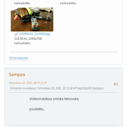
tarkasteltu
tarkasteltu
20180116_223658.jpg
216.83 kt, 1365x768
tarkasteltu
Oma kalusto
Samppa
helmikuu 22, 2016, 06:37:21 IP
#1
Viimeisin muokkaus
: tammikuu 20, 2021, 10:12:42 AP käyttäjältä Samppa
Videomatskua omista lennoista:
poistettu...