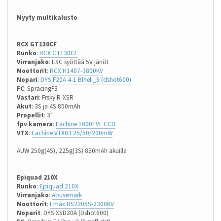
Myyty multikalusto
RCX GT130CF
Runko
:
RCX GT130CF
Virranjako
: ESC syöttää 5V jänöt
Moottorit
:
RCX H1407-3800KV
Nopari
:
DYS F20A 4-1 Blheli_S (dshot600)
FC
: SpracingF3
Vastari
: Frsky R-XSR
Akut
: 3S ja 4S 850mAh
Propellit
: 3"
fpv kamera
:
Eachine 1000TVL CCD
VTX
:
Eachine VTX03 25/50/200mW
AUW 250g(4S), 225g(3S) 850mAh akuilla
Epiquad 210X
Runko
:
Epiquad 210X
Virranjako
:
Abusemark
Moottorit
:
Emax RS2205S-2300KV
Noparit
: DYS XSD30A (Dshot600)