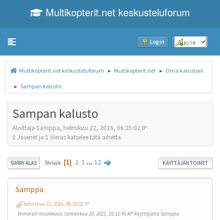
Multikopterit.net keskusteluforum
Toggle navigation
Log in
Sign up
Multikopterit.net keskusteluforum
Multikopterit.net
Oma kalustoni
►
►
Sampan kalusto
►
Sampan kalusto
Aloittaja Samppa, helmikuu 22, 2016, 06:35:02 IP
0 Jäsenet ja 1 Vieras katselee tätä aihetta.
2
3
...
12
Sivuja
1
SIIRRY ALAS
KÄYTTÄJÄN TOIMET
Samppa
helmikuu 22, 2016, 06:35:02 IP
Viimeisin muokkaus
: tammikuu 20, 2021, 10:11:45 AP käyttäjältä Samppa