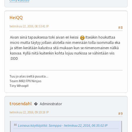
Oma kalusto
HeiQQ
helmikuu 22, 2016, 08:53:41 IP
#8
Aivan siinä tapauksessa toki aivan eri keissi
Itseäkin houkuttaa
micro mutta täytyy jollain alotella niin mennään tolla isommalla eka
ja sitten kerätään kalustoa sitä mukaan kun se nimenomainen nälkä
kasvaa. Kyllä niitä kuitenkin kohta lojuu nurkissa se vähintään viis
:DDD
Tuu jo alas sieltä puusta...
Team MR2 FPV Ninjas
Tiny Whoop!!
trosendahl
Administrator
helmikuu 22, 2016, 09:10:18 IP
#9
Lainaus käyttäjältä: Samppa - helmikuu 22, 2016, 06:35:02 IP