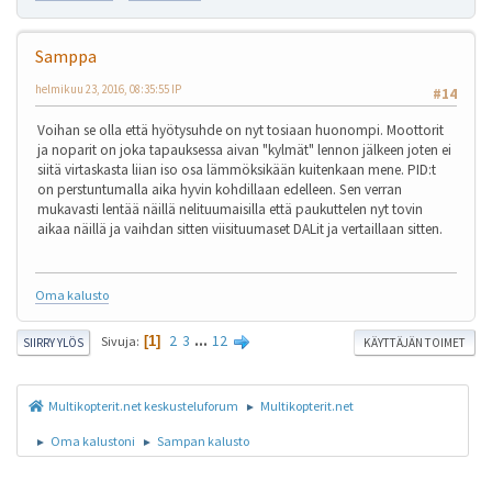
Samppa
helmikuu 23, 2016, 08:35:55 IP
#14
Voihan se olla että hyötysuhde on nyt tosiaan huonompi. Moottorit
ja noparit on joka tapauksessa aivan "kylmät" lennon jälkeen joten ei
siitä virtaskasta liian iso osa lämmöksikään kuitenkaan mene. PID:t
on perstuntumalla aika hyvin kohdillaan edelleen. Sen verran
mukavasti lentää näillä nelituumaisilla että paukuttelen nyt tovin
aikaa näillä ja vaihdan sitten viisituumaset DALit ja vertaillaan sitten.
Oma kalusto
2
3
...
12
Sivuja
1
SIIRRY YLÖS
KÄYTTÄJÄN TOIMET
Multikopterit.net keskusteluforum
Multikopterit.net
►
Oma kalustoni
Sampan kalusto
►
►