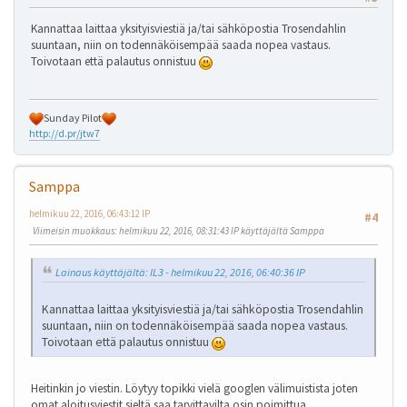
Kannattaa laittaa yksityisviestiä ja/tai sähköpostia Trosendahlin
suuntaan, niin on todennäköisempää saada nopea vastaus.
Toivotaan että palautus onnistuu
Sunday Pilot
http://d.pr/jtw7
Samppa
helmikuu 22, 2016, 06:43:12 IP
#4
Viimeisin muokkaus
: helmikuu 22, 2016, 08:31:43 IP käyttäjältä Samppa
Lainaus käyttäjältä: IL3 - helmikuu 22, 2016, 06:40:36 IP
Kannattaa laittaa yksityisviestiä ja/tai sähköpostia Trosendahlin
suuntaan, niin on todennäköisempää saada nopea vastaus.
Toivotaan että palautus onnistuu
Heitinkin jo viestin. Löytyy topikki vielä googlen välimuistista joten
omat aloitusviestit sieltä saa tarvittavilta osin poimittua.