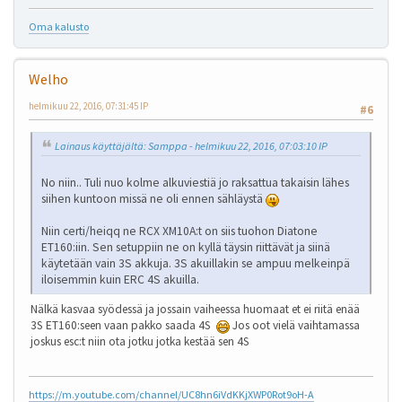
Oma kalusto
Welho
helmikuu 22, 2016, 07:31:45 IP
#6
Lainaus käyttäjältä: Samppa - helmikuu 22, 2016, 07:03:10 IP
No niin.. Tuli nuo kolme alkuviestiä jo raksattua takaisin lähes
siihen kuntoon missä ne oli ennen sähläystä
Niin certi/heiqq ne RCX XM10A:t on siis tuohon Diatone
ET160:iin. Sen setuppiin ne on kyllä täysin riittävät ja siinä
käytetään vain 3S akkuja. 3S akuillakin se ampuu melkeinpä
iloisemmin kuin ERC 4S akuilla.
Nälkä kasvaa syödessä ja jossain vaiheessa huomaat et ei riitä enää
3S ET160:seen vaan pakko saada 4S
Jos oot vielä vaihtamassa
joskus esc:t niin ota jotku jotka kestää sen 4S
https://m.youtube.com/channel/UC8hn6iVdKKjXWP0Rot9oH-A