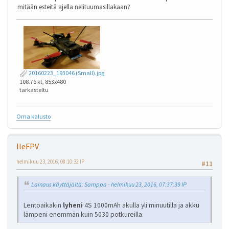
mitään esteitä ajella nelituumasillakaan?
20160223_193046 (Small).jpg
108.76 kt, 853x480
tarkasteltu
Oma kalusto
IleFPV
helmikuu 23, 2016, 08:10:32 IP
#11
Lainaus käyttäjältä: Samppa - helmikuu 23, 2016, 07:37:39 IP
Lentoaikakin
lyheni
4S 1000mAh akulla yli minuutilla ja akku
lämpeni enemmän kuin 5030 potkureilla.