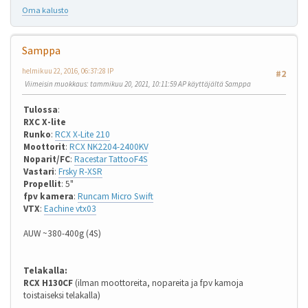
Oma kalusto
Samppa
helmikuu 22, 2016, 06:37:28 IP
#2
Viimeisin muokkaus
: tammikuu 20, 2021, 10:11:59 AP käyttäjältä Samppa
Tulossa
:
RXC X-lite
Runko
:
RCX X-Lite 210
Moottorit
:
RCX NK2204-2400KV
Noparit/FC
:
Racestar TattooF4S
Vastari
:
Frsky R-XSR
Propellit
: 5"
fpv kamera
:
Runcam Micro Swift
VTX
:
Eachine vtx03
AUW ~380-400g (4S)
Telakalla:
RCX H130CF
(ilman moottoreita, nopareita ja fpv kamoja
toistaiseksi telakalla)