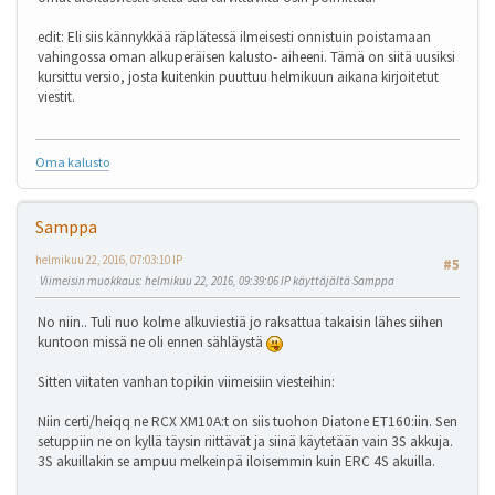
edit: Eli siis kännykkää räplätessä ilmeisesti onnistuin poistamaan
vahingossa oman alkuperäisen kalusto- aiheeni. Tämä on siitä uusiksi
kursittu versio, josta kuitenkin puuttuu helmikuun aikana kirjoitetut
viestit.
Oma kalusto
Samppa
helmikuu 22, 2016, 07:03:10 IP
#5
Viimeisin muokkaus
: helmikuu 22, 2016, 09:39:06 IP käyttäjältä Samppa
No niin.. Tuli nuo kolme alkuviestiä jo raksattua takaisin lähes siihen
kuntoon missä ne oli ennen sähläystä
Sitten viitaten vanhan topikin viimeisiin viesteihin:
Niin certi/heiqq ne RCX XM10A:t on siis tuohon Diatone ET160:iin. Sen
setuppiin ne on kyllä täysin riittävät ja siinä käytetään vain 3S akkuja.
3S akuillakin se ampuu melkeinpä iloisemmin kuin ERC 4S akuilla.