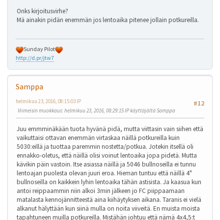
Onks kirjoitusvirhe?
Mä ainakin pidän enemmän jos lentoaika pitenee jollain potkureilla.
Sunday Pilot
http://d.pr/jtw7
Samppa
helmikuu 23, 2016, 08:15:03 IP
#12
Viimeisin muokkaus
: helmikuu 23, 2016, 08:29:15 IP käyttäjältä Samppa
Juu emmminäkään tuota hyvänä pidä, mutta viittasin vain siihen että
vaikuttaisi ottavan enemmän virtaskaa näillä potkureilla kuin
5030:eillä ja tuottaa paremmin nostetta/potkua. Jotekin itsellä oli
ennakko-oletus, että näillä olisi voinut lentoaika jopa pidetä. Mutta
kävikin päin vastoin. Itse asiassa näillä ja 5046 bullnoseilla ei tunnu
lentoajan puolesta olevan juuri eroa. Hieman tuntuu että näillä 4"
bullnoseilla on kaikkein lyhin lentoaika tähän astisista. Ja kaasua kun
antoi reippaammin niin alkoi 3min jälkeen jo FC piippaamaan
matalasta kennojännitteestä aina kiihäytyksen aikana. Taranis ei vielä
alkanut hälyttään kun siinä mulla on noita viiveitä. En muista moista
tapahtuneen muilla potkureilla. Mistähän johtuu että nämä 4x4,5:t