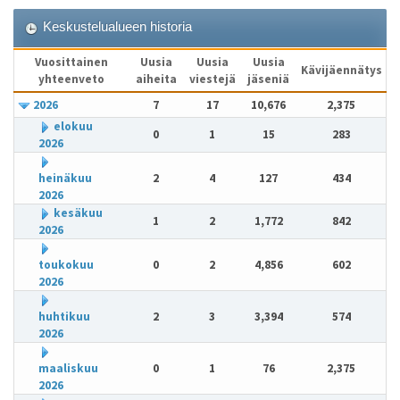
Keskustelualueen historia
Vuosittainen
Uusia
Uusia
Uusia
Kävijäennätys
yhteenveto
aiheita
viestejä
jäseniä
2026
7
17
10,676
2,375
elokuu
0
1
15
283
2026
heinäkuu
2
4
127
434
2026
kesäkuu
1
2
1,772
842
2026
toukokuu
0
2
4,856
602
2026
huhtikuu
2
3
3,394
574
2026
maaliskuu
0
1
76
2,375
2026