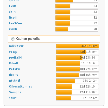
aprepo
39
T700
33
bk_t
33
Eispii
32
TeeSCee
32
ssulti
28
Kauiten paikalla
mikkox9x
34d 1h 18m
Ves@
23d 21h 40m
proffa84
20d 23h 34m
MikeK
19d 10h 6m
Petsku
18d 22h 32m
IleFPV
18d 15h 29m
ntthhtl
15d 2h 2m
Oikosulkumies
12d 22h 19m
Samppa
12d 11h 30m
ssulti
11d 19h 6m