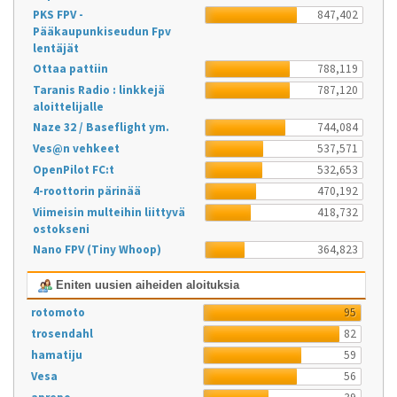
PKS FPV -
847,402
Pääkaupunkiseudun Fpv
lentäjät
Ottaa pattiin
788,119
Taranis Radio : linkkejä
787,120
aloittelijalle
Naze 32 / Baseflight ym.
744,084
Ves@n vehkeet
537,571
OpenPilot FC:t
532,653
4-roottorin pärinää
470,192
Viimeisin multeihin liittyvä
418,732
ostokseni
Nano FPV (Tiny Whoop)
364,823
Eniten uusien aiheiden aloituksia
rotomoto
95
trosendahl
82
hamatiju
59
Vesa
56