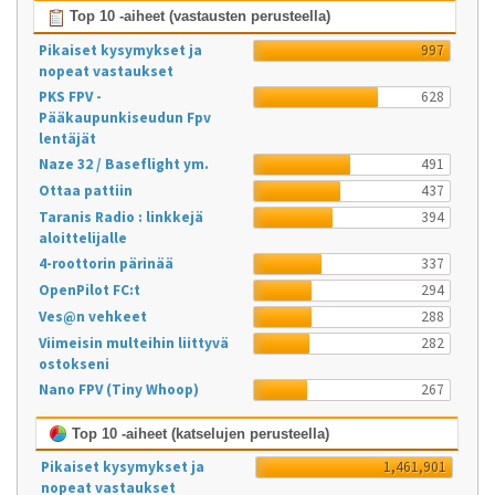
Top 10 -aiheet (vastausten perusteella)
Pikaiset kysymykset ja
997
nopeat vastaukset
PKS FPV -
628
Pääkaupunkiseudun Fpv
lentäjät
Naze 32 / Baseflight ym.
491
Ottaa pattiin
437
Taranis Radio : linkkejä
394
aloittelijalle
4-roottorin pärinää
337
OpenPilot FC:t
294
Ves@n vehkeet
288
Viimeisin multeihin liittyvä
282
ostokseni
Nano FPV (Tiny Whoop)
267
Top 10 -aiheet (katselujen perusteella)
Pikaiset kysymykset ja
1,461,901
nopeat vastaukset