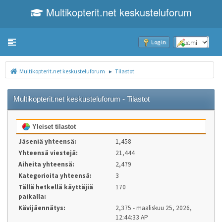
Multikopterit.net keskusteluforum
Toggle navigation
Log in
Sign up
Multikopterit.net keskusteluforum
Tilastot
►
Multikopterit.net keskusteluforum - Tilastot
Yleiset tilastot
Jäseniä yhteensä:
1,458
Yhteensä viestejä:
21,444
Aiheita yhteensä:
2,479
Kategorioita yhteensä:
3
Tällä hetkellä käyttäjiä
170
paikalla:
Kävijäennätys:
2,375 - maaliskuu 25, 2026,
12:44:33 AP