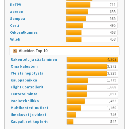
IleFPV
711
aprepo
655
Samppa
585
Certi
495
Oikosulkumies
463
VilleN
453
Alueiden Top 10
Rakentelu ja säätäminen
4,203
Oma kalustoni
3,372
Yleistä höpötystä
3,329
Kauppapaikka
1,779
Flight Controllerit
1,668
Lentotoiminta
1,651
Radiotekniikka
1,453
Multikopteri-uutiset
1,160
Ilmakuvat ja videot
746
Kaupalliset kopterit
542