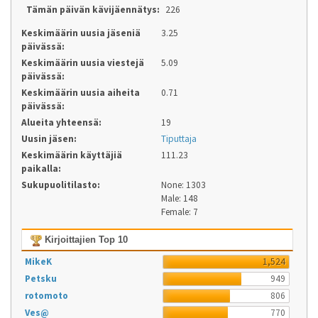
Tämän päivän kävijäennätys:
226
Keskimäärin uusia jäseniä
3.25
päivässä:
Keskimäärin uusia viestejä
5.09
päivässä:
Keskimäärin uusia aiheita
0.71
päivässä:
Alueita yhteensä:
19
Uusin jäsen:
Tiputtaja
Keskimäärin käyttäjiä
111.23
paikalla:
Sukupuolitilasto:
None: 1303
Male: 148
Female: 7
Kirjoittajien Top 10
MikeK
1,524
Petsku
949
rotomoto
806
Ves@
770