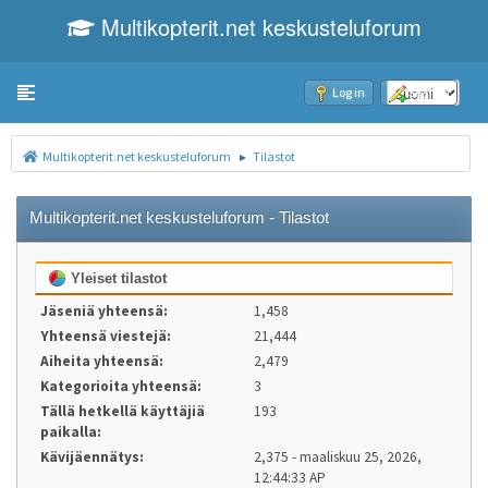
Multikopterit.net keskusteluforum
Toggle navigation
Log in
Sign up
Multikopterit.net keskusteluforum
Tilastot
►
Multikopterit.net keskusteluforum - Tilastot
Yleiset tilastot
Jäseniä yhteensä:
1,458
Yhteensä viestejä:
21,444
Aiheita yhteensä:
2,479
Kategorioita yhteensä:
3
Tällä hetkellä käyttäjiä
193
paikalla:
Kävijäennätys:
2,375 - maaliskuu 25, 2026,
12:44:33 AP