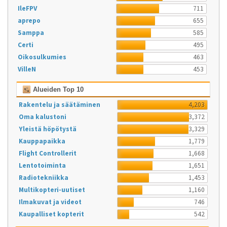
IleFPV
711
aprepo
655
Samppa
585
Certi
495
Oikosulkumies
463
VilleN
453
Alueiden Top 10
Rakentelu ja säätäminen
4,203
Oma kalustoni
3,372
Yleistä höpötystä
3,329
Kauppapaikka
1,779
Flight Controllerit
1,668
Lentotoiminta
1,651
Radiotekniikka
1,453
Multikopteri-uutiset
1,160
Ilmakuvat ja videot
746
Kaupalliset kopterit
542