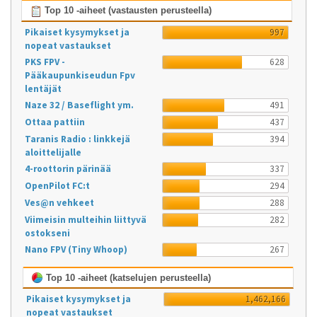
Top 10 -aiheet (vastausten perusteella)
Pikaiset kysymykset ja
997
nopeat vastaukset
PKS FPV -
628
Pääkaupunkiseudun Fpv
lentäjät
Naze 32 / Baseflight ym.
491
Ottaa pattiin
437
Taranis Radio : linkkejä
394
aloittelijalle
4-roottorin pärinää
337
OpenPilot FC:t
294
Ves@n vehkeet
288
Viimeisin multeihin liittyvä
282
ostokseni
Nano FPV (Tiny Whoop)
267
Top 10 -aiheet (katselujen perusteella)
Pikaiset kysymykset ja
1,462,166
nopeat vastaukset