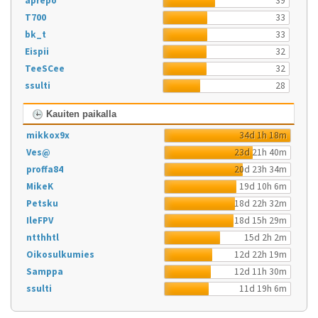
aprepo
39
T700
33
bk_t
33
Eispii
32
TeeSCee
32
ssulti
28
Kauiten paikalla
mikkox9x
34d 1h 18m
Ves@
23d 21h 40m
proffa84
20d 23h 34m
MikeK
19d 10h 6m
Petsku
18d 22h 32m
IleFPV
18d 15h 29m
ntthhtl
15d 2h 2m
Oikosulkumies
12d 22h 19m
Samppa
12d 11h 30m
ssulti
11d 19h 6m