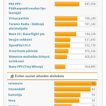
PKS FPV -
847,558
Pääkaupunkiseudun Fpv
lentäjät
Ottaa pattiin
788,249
Taranis Radio : linkkejä
787,242
aloittelijalle
Naze 32 / Baseflight ym.
744,238
Ves@n vehkeet
537,695
OpenPilot FC:t
532,739
4-roottorin pärinää
470,326
Viimeisin multeihin liittyvä
418,810
ostokseni
Nano FPV (Tiny Whoop)
364,885
Eniten uusien aiheiden aloituksia
rotomoto
95
trosendahl
82
hamatiju
59
Vesa
56