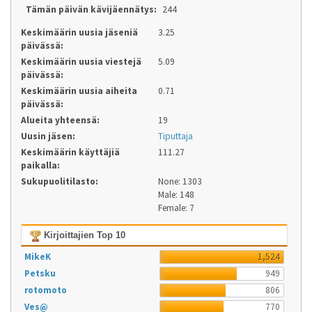
Tämän päivän kävijäennätys:
244
Keskimäärin uusia jäseniä
3.25
päivässä:
Keskimäärin uusia viestejä
5.09
päivässä:
Keskimäärin uusia aiheita
0.71
päivässä:
Alueita yhteensä:
19
Uusin jäsen:
Tiputtaja
Keskimäärin käyttäjiä
111.27
paikalla:
Sukupuolitilasto:
None: 1303
Male: 148
Female: 7
Kirjoittajien Top 10
MikeK
1,524
Petsku
949
rotomoto
806
Ves@
770