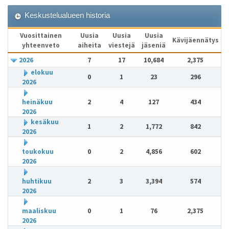
Keskustelualueen historia
Vuosittainen
Uusia
Uusia
Uusia
Kävijäennätys
yhteenveto
aiheita
viestejä
jäseniä
2026
7
17
10,684
2,375
elokuu
0
1
23
296
2026
heinäkuu
2
4
127
434
2026
kesäkuu
1
2
1,772
842
2026
toukokuu
0
2
4,856
602
2026
huhtikuu
2
3
3,394
574
2026
maaliskuu
0
1
76
2,375
2026