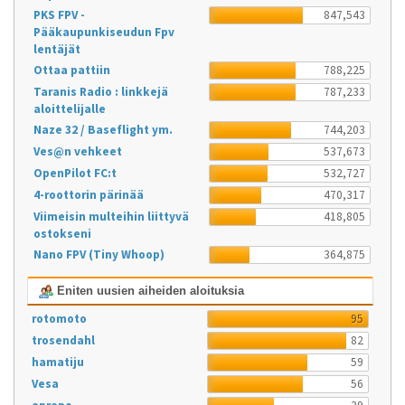
PKS FPV -
847,543
Pääkaupunkiseudun Fpv
lentäjät
Ottaa pattiin
788,225
Taranis Radio : linkkejä
787,233
aloittelijalle
Naze 32 / Baseflight ym.
744,203
Ves@n vehkeet
537,673
OpenPilot FC:t
532,727
4-roottorin pärinää
470,317
Viimeisin multeihin liittyvä
418,805
ostokseni
Nano FPV (Tiny Whoop)
364,875
Eniten uusien aiheiden aloituksia
rotomoto
95
trosendahl
82
hamatiju
59
Vesa
56