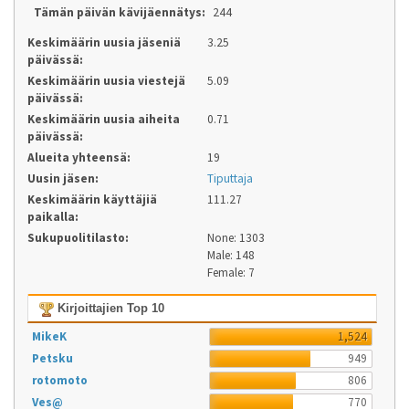
Tämän päivän kävijäennätys:
244
Keskimäärin uusia jäseniä
3.25
päivässä:
Keskimäärin uusia viestejä
5.09
päivässä:
Keskimäärin uusia aiheita
0.71
päivässä:
Alueita yhteensä:
19
Uusin jäsen:
Tiputtaja
Keskimäärin käyttäjiä
111.27
paikalla:
Sukupuolitilasto:
None: 1303
Male: 148
Female: 7
Kirjoittajien Top 10
MikeK
1,524
Petsku
949
rotomoto
806
Ves@
770