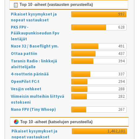
Top 10 -aiheet (vastausten perusteella)
Pikaiset kysymykset ja
997
nopeat vastaukset
PKS FPV -
628
Pääkaupunkiseudun Fpv
lentäjät
Naze 32 / Baseflight ym.
491
Ottaa pattiin
437
Taranis Radio : linkkejä
394
aloittelijalle
4-roottorin pärinää
337
OpenPilot FC:t
294
Ves@n vehkeet
288
Viimeisin multeihin liittyvä
282
ostokseni
Nano FPV (Tiny Whoop)
267
Top 10 -aiheet (katselujen perusteella)
Pikaiset kysymykset ja
1,462,101
nopeat vastaukset