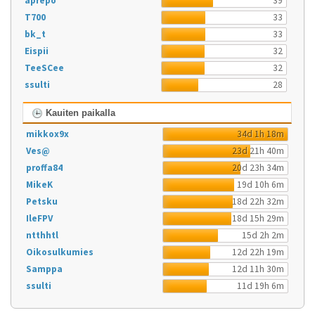
aprepo
39
T700
33
bk_t
33
Eispii
32
TeeSCee
32
ssulti
28
Kauiten paikalla
mikkox9x
34d 1h 18m
Ves@
23d 21h 40m
proffa84
20d 23h 34m
MikeK
19d 10h 6m
Petsku
18d 22h 32m
IleFPV
18d 15h 29m
ntthhtl
15d 2h 2m
Oikosulkumies
12d 22h 19m
Samppa
12d 11h 30m
ssulti
11d 19h 6m