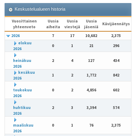
Keskustelualueen historia
Vuosittainen
Uusia
Uusia
Uusia
Kävijäennätys
yhteenveto
aiheita
viestejä
jäseniä
2026
7
17
10,682
2,375
elokuu
0
1
21
296
2026
heinäkuu
2
4
127
434
2026
kesäkuu
1
2
1,772
842
2026
toukokuu
0
2
4,856
602
2026
huhtikuu
2
3
3,394
574
2026
maaliskuu
0
1
76
2,375
2026