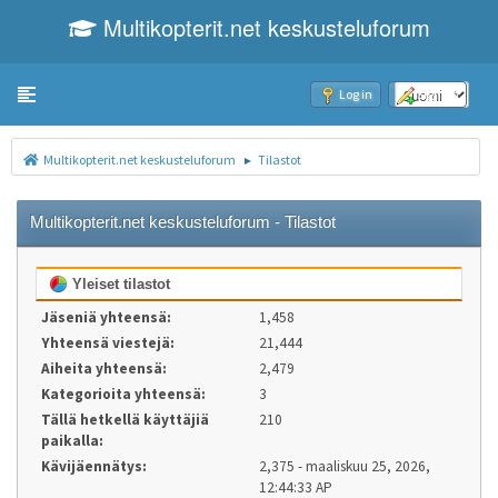
Multikopterit.net keskusteluforum
Toggle navigation
Log in
Sign up
Multikopterit.net keskusteluforum
Tilastot
►
Multikopterit.net keskusteluforum - Tilastot
Yleiset tilastot
Jäseniä yhteensä:
1,458
Yhteensä viestejä:
21,444
Aiheita yhteensä:
2,479
Kategorioita yhteensä:
3
Tällä hetkellä käyttäjiä
210
paikalla:
Kävijäennätys:
2,375 - maaliskuu 25, 2026,
12:44:33 AP