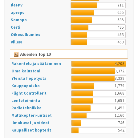
IleFPV
711
aprepo
655
Samppa
585
Certi
495
Oikosulkumies
463
VilleN
453
Alueiden Top 10
Rakentelu ja säätäminen
4,203
Oma kalustoni
3,372
Yleistä höpötystä
3,329
Kauppapaikka
1,779
Flight Controllerit
1,668
Lentotoiminta
1,651
Radiotekniikka
1,453
Multikopteri-uutiset
1,160
Ilmakuvat ja videot
746
Kaupalliset kopterit
542