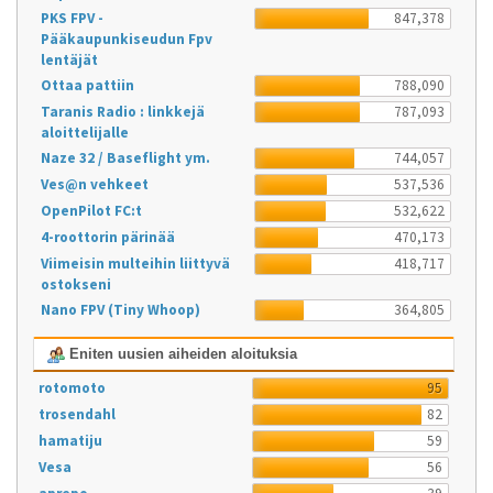
PKS FPV -
847,378
Pääkaupunkiseudun Fpv
lentäjät
Ottaa pattiin
788,090
Taranis Radio : linkkejä
787,093
aloittelijalle
Naze 32 / Baseflight ym.
744,057
Ves@n vehkeet
537,536
OpenPilot FC:t
532,622
4-roottorin pärinää
470,173
Viimeisin multeihin liittyvä
418,717
ostokseni
Nano FPV (Tiny Whoop)
364,805
Eniten uusien aiheiden aloituksia
rotomoto
95
trosendahl
82
hamatiju
59
Vesa
56