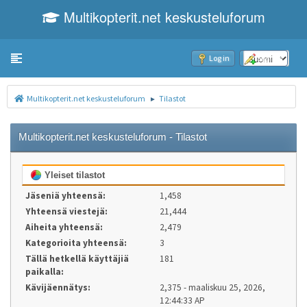
Multikopterit.net keskusteluforum
Toggle navigation
Log in
Sign up
Multikopterit.net keskusteluforum
Tilastot
►
Multikopterit.net keskusteluforum - Tilastot
Yleiset tilastot
Jäseniä yhteensä:
1,458
Yhteensä viestejä:
21,444
Aiheita yhteensä:
2,479
Kategorioita yhteensä:
3
Tällä hetkellä käyttäjiä
181
paikalla:
Kävijäennätys:
2,375 - maaliskuu 25, 2026,
12:44:33 AP