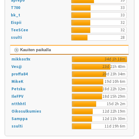
aprepo
39
T700
33
bk_t
33
Eispii
32
TeeSCee
32
ssulti
28
Kauiten paikalla
mikkox9x
34d 1h 18m
Ves@
23d 21h 40m
proffa84
20d 23h 34m
MikeK
19d 10h 6m
Petsku
18d 22h 32m
IleFPV
18d 15h 29m
ntthhtl
15d 2h 2m
Oikosulkumies
12d 22h 19m
Samppa
12d 11h 30m
ssulti
11d 19h 6m