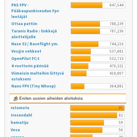
PKS FPV -
847,544
Pääkaupunkiseudun Fpv
lentäjät
Ottaa pattiin
788,239
Taranis Radio : linkkejä
787,236
aloittelijalle
Naze 32 / Baseflight ym.
744,216
Ves@n vehkeet
537,681
OpenPilot FC:t
532,733
4-roottorin pärinää
470,321
Viimeisin multeihin liittyvä
418,807
ostokseni
Nano FPV (Tiny Whoop)
364,881
Eniten uusien aiheiden aloituksia
rotomoto
95
trosendahl
82
hamatiju
59
Vesa
56