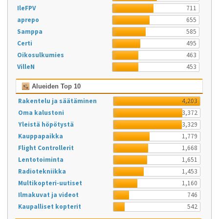
IleFPV
711
aprepo
655
Samppa
585
Certi
495
Oikosulkumies
463
VilleN
453
Alueiden Top 10
Rakentelu ja säätäminen
4,203
Oma kalustoni
3,372
Yleistä höpötystä
3,329
Kauppapaikka
1,779
Flight Controllerit
1,668
Lentotoiminta
1,651
Radiotekniikka
1,453
Multikopteri-uutiset
1,160
Ilmakuvat ja videot
746
Kaupalliset kopterit
542