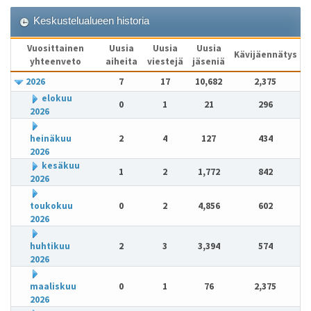
Keskustelualueen historia
Vuosittainen
Uusia
Uusia
Uusia
Kävijäennätys
yhteenveto
aiheita
viestejä
jäseniä
2026
7
17
10,682
2,375
elokuu
0
1
21
296
2026
heinäkuu
2
4
127
434
2026
kesäkuu
1
2
1,772
842
2026
toukokuu
0
2
4,856
602
2026
huhtikuu
2
3
3,394
574
2026
maaliskuu
0
1
76
2,375
2026