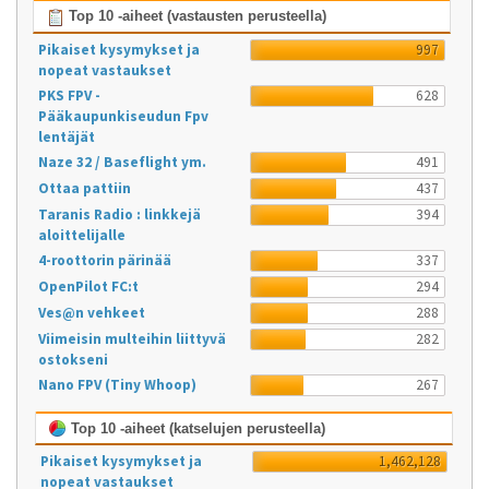
Top 10 -aiheet (vastausten perusteella)
Pikaiset kysymykset ja
997
nopeat vastaukset
PKS FPV -
628
Pääkaupunkiseudun Fpv
lentäjät
Naze 32 / Baseflight ym.
491
Ottaa pattiin
437
Taranis Radio : linkkejä
394
aloittelijalle
4-roottorin pärinää
337
OpenPilot FC:t
294
Ves@n vehkeet
288
Viimeisin multeihin liittyvä
282
ostokseni
Nano FPV (Tiny Whoop)
267
Top 10 -aiheet (katselujen perusteella)
Pikaiset kysymykset ja
1,462,128
nopeat vastaukset