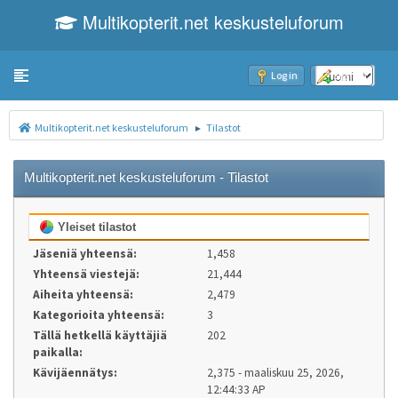
Multikopterit.net keskusteluforum
Toggle navigation
Log in
Sign up
Multikopterit.net keskusteluforum
Tilastot
►
Multikopterit.net keskusteluforum - Tilastot
Yleiset tilastot
Jäseniä yhteensä:
1,458
Yhteensä viestejä:
21,444
Aiheita yhteensä:
2,479
Kategorioita yhteensä:
3
Tällä hetkellä käyttäjiä
202
paikalla:
Kävijäennätys:
2,375 - maaliskuu 25, 2026,
12:44:33 AP