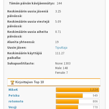
Tämän päivän kävijäennätys:
244
Keskimäärin uusia jäseniä
3.25
päivässä:
Keskimäärin uusia viestejä
5.09
päivässä:
Keskimäärin uusia aiheita
0.71
päivässä:
Alueita yhteensä:
19
Uusin jäsen:
Tiputtaja
Keskimäärin käyttäjiä
111.27
paikalla:
Sukupuolitilasto:
None: 1303
Male: 148
Female: 7
Kirjoittajien Top 10
MikeK
1,524
Petsku
949
rotomoto
806
Ves@
770